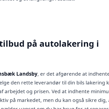
tilbud på autolakering i
ensbæk Landsby
, er det afgørende at indhente
ælge den rette leverandør til din bils lakering 
af arbejdet og prisen. Ved at indhente minim
ektiv på markedet, men du kan også sikre dig, 
 gælder uanset om du har brug for at reparer