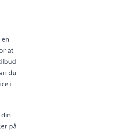
 en
or at
tilbud
kan du
ce i
 din
ker på