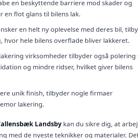
kabe en beskyttende barriere mod skader og
n flot glans til bilens lak.
sker en helt ny oplevelse med deres bil, tilb
hvor hele bilens overflade bliver lakkeret.
kering virksomheder tilbyder også polering
idation og mindre ridser, hvilket giver bilens
re unik finish, tilbyder nogle firmaer
lemor lakering.
 Vallensbæk Landsby
kan du sikre dig, at arbe
ing med de nyeste teknikker og materialer. De