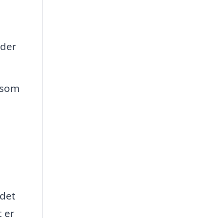
yder
 som
jdet
t er