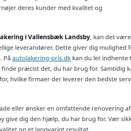
fornøjer deres kunder med kvalitet og
akering i Vallensbæk Landsby
, kan det være
ellige leverandører. Dette giver dig mulighed f
t. På
autolakering-pris.dk
kan du let indhente 
t finde præcist det, du har brug for. Samtidig 
r, hvilke firmaer der leverer den bedste servi
ade eller ønsker en omfattende renovering af
y give dig den hjælp, du har brug for. Vær sik
alitet og et langvarigt resultat.