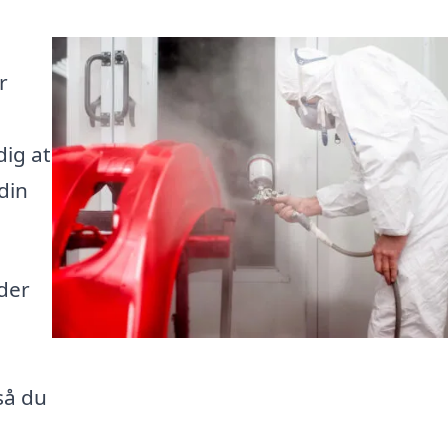
r
dig at
 din
der
så du