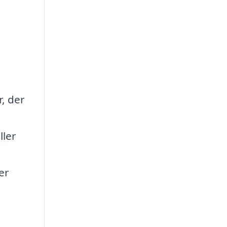
r, der
ller
er