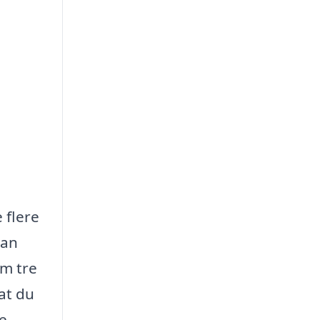
 flere
kan
um tre
at du
e