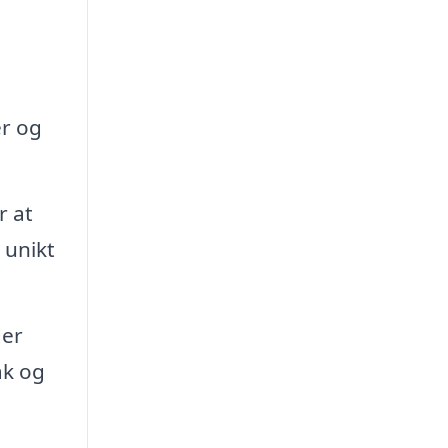
e
er og
r at
 unikt
der
ak og