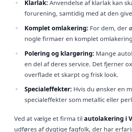
Klarlak:
Anvendelse af klarlak kan s
forurening, samtidig med at den giver e
Komplet omlakering:
For dem, der øn
nogle firmaer en komplet omlakering, 
Polering og klargøring:
Mange autola
en del af deres service. Det fjerner ox
overflade et skarpt og frisk look.
Specialeffekter:
Hvis du ønsker en me
specialeffekter som metallic eller per
Ved at vælge et firma til
autolakering i
udføres af dygtige fagfolk, der har erfar