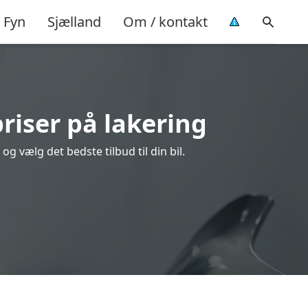
Fyn
Sjælland
Om / kontakt
riser på lakering
g vælg det bedste tilbud til din bil.