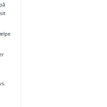
 på
sit
jælpe
er
vs.
e