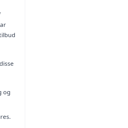
f
har
tilbud
disse
g og
øres.