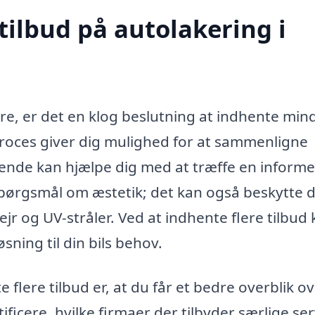
tilbud på autolakering i
re, er det en klog beslutning at indhente min
 proces giver dig mulighed for at sammenligne
ste ende kan hjælpe dig med at træffe en inform
spørgsmål om æstetik; det kan også beskytte di
r og UV-stråler. Ved at indhente flere tilbud
sning til din bils behov.
lere tilbud er, at du får et bedre overblik o
ificere, hvilke firmaer der tilbyder særlige ser