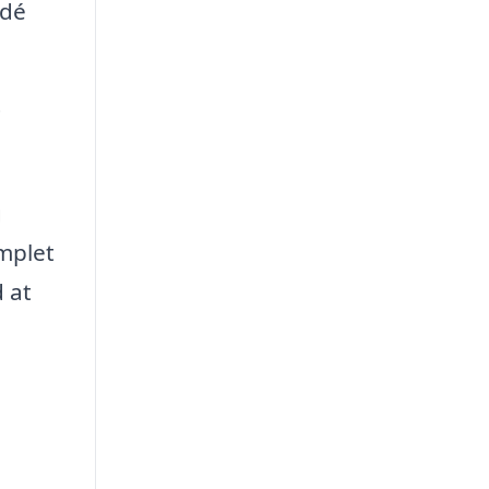
idé
t
g
omplet
d at