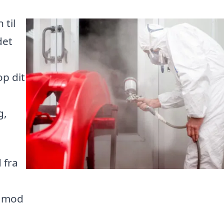
 til
det
op dit
g,
 fra
t mod