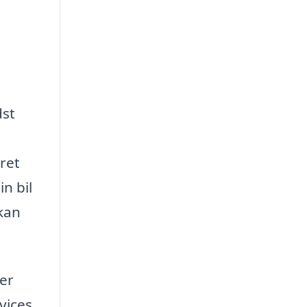
dst
eret
n bil
 kan
ver
vices,