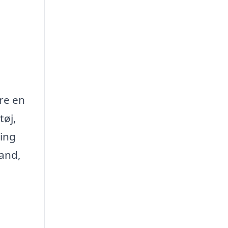
re en
tøj,
ring
tand,