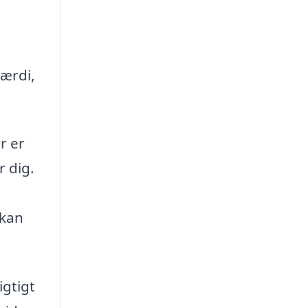
ærdi,
r er
r dig.
 kan
igtigt