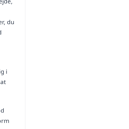
ejde,
er, du
d
g i
 at
od
form