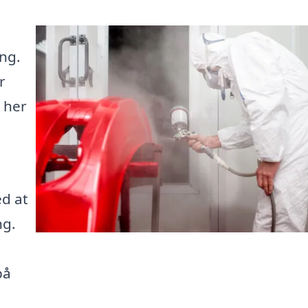
ing.
r
u her
ed at
ng.
e
på