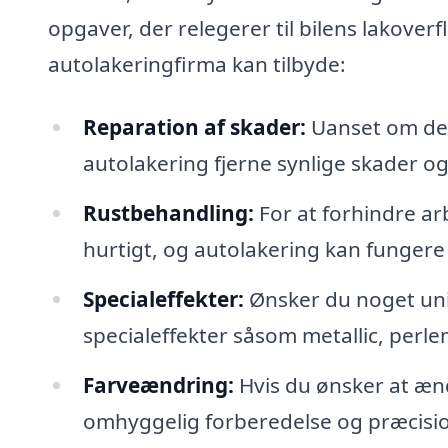
opgaver, der relegerer til bilens lakoverf
autolakeringfirma kan tilbyde:
Reparation af skader:
Uanset om det e
autolakering fjerne synlige skader og
Rustbehandling:
For at forhindre a
hurtigt, og autolakering kan fungere 
Specialeffekter:
Ønsker du noget uni
specialeffekter såsom metallic, perle
Farveændring:
Hvis du ønsker at ænd
omhyggelig forberedelse og præcisio