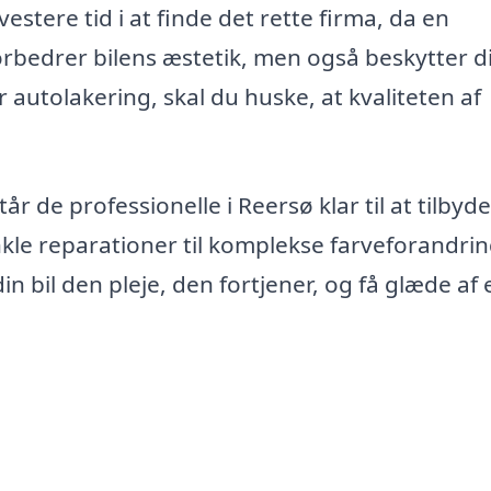
vestere tid i at finde det rette firma, da en
forbedrer bilens æstetik, men også beskytter d
r autolakering, skal du huske, at kvaliteten af
r de professionelle i Reersø klar til at tilbyd
nkle reparationer til komplekse farveforandri
din bil den pleje, den fortjener, og få glæde af e