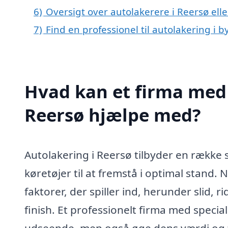
6)
Oversigt over autolakerere i Reersø e
7)
Find en professionel til autolakering i 
Hvad kan et firma med 
Reersø hjælpe med?
Autolakering i Reersø tilbyder en række s
køretøjer til at fremstå i optimal stand.
faktorer, der spiller ind, herunder slid, r
finish. Et professionelt firma med special
udseende, men også øge dens værdi og 