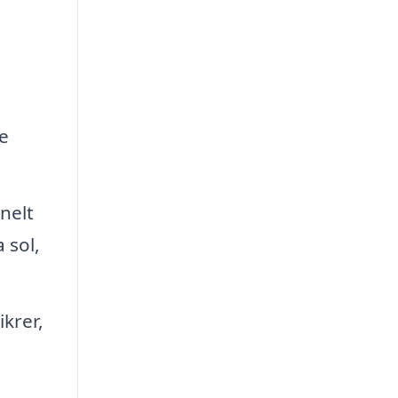
e
nelt
 sol,
krer,