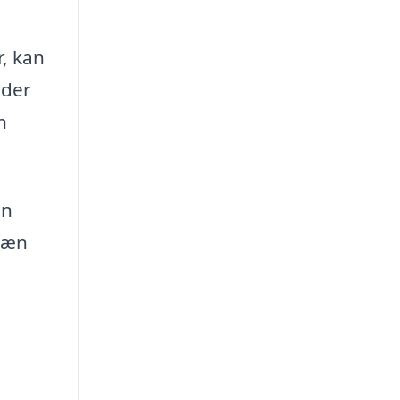
, kan
nder
n
en
 pæn