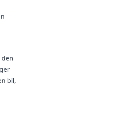
in
e den
nger
n bil,