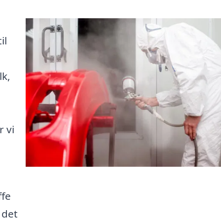
il
lk,
 vi
e
ffe
 det