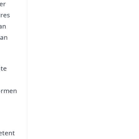
der
eres
kan
kan
nte
g
formen
etent