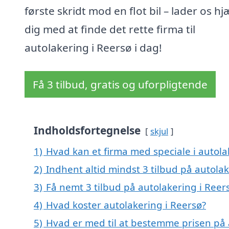
første skridt mod en flot bil – lader os hj
dig med at finde det rette firma til
autolakering i Reersø i dag!
Få 3 tilbud, gratis og uforpligtende
Indholdsfortegnelse
skjul
1)
Hvad kan et firma med speciale i autol
2)
Indhent altid mindst 3 tilbud på autolak
3)
Få nemt 3 tilbud på autolakering i Reer
4)
Hvad koster autolakering i Reersø?
5)
Hvad er med til at bestemme prisen på 