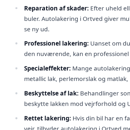
Reparation af skader:
Efter uheld ell
buler. Autolakering i Ortved giver mul
se ny ud.
Professionel lakering:
Uanset om du 
den nuværende, kan en professionel a
Specialeffekter:
Mange autolakerings
metallic lak, perlemorslak og matlak, 
Beskyttelse af lak:
Behandlinger som
beskytte lakken mod vejrforhold og UV
Rettet lakering:
Hvis din bil har en f
vejr, tilbyder autolakering i Ortved m