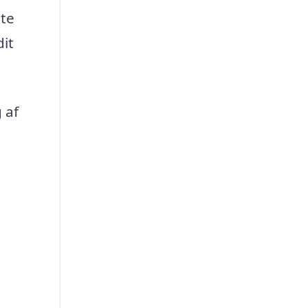
tte
dit
 af