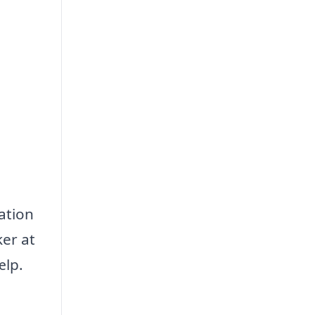
ation
ker at
ælp.