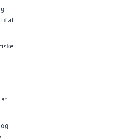
og
il at
riske
 at
 og
r