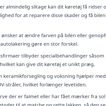
er almindelig slitage kan dit køretøj få ridser 
ighed for at reparere disse skader og få bilen t
ønsker at ændre farven på bilen eller genopf
utolakering gøre en stor forskel.
firmaer tilbyder specialbehandlinger såsom
hvilket kan give dit køretøj et unikt præg.
 keramikforsegling og voksning hjælper med
-stråler, hvilket forlænger levetiden.
arve der er falmet eller har fået mærker fra sol
etoder til at matche og rette lakken, så den se