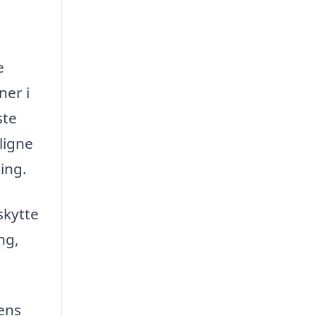
e
ner i
ste
ligne
ing.
skytte
ng,
ens