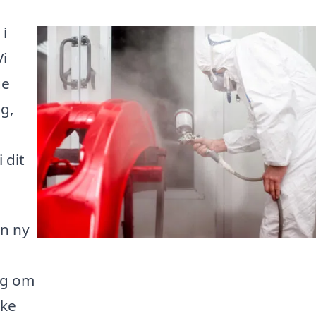
 i
Vi
ge
ng,
u
 dit
en ny
ig om
ske