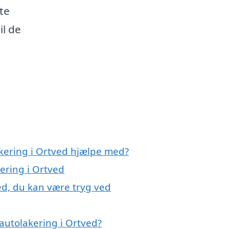
te
il de
akering i Ortved hjælpe med?
kering i Ortved
ed, du kan være tryg ved
autolakering i Ortved?