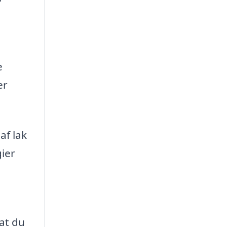
e
er
af lak
gier
 at du