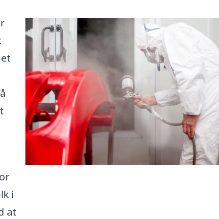
er
t
det
få
t
for
lk i
d at