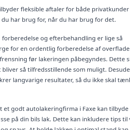
lbyder fleksible aftaler for både privatkunder
 du har brug for, når du har brug for det.
; forberedelse og efterbehandling er lige så
rge for en ordentlig forberedelse af overflade
afrensning før lakeringen påbegyndes. Dette si
 bliver så tilfredsstillende som muligt. Desude
ikrer langvarige resultater, så du ikke skal tæ
 et godt autolakeringfirma i Faxe kan tilbyde
 på din bils lak. Dette kan inkludere tips til 
og snavs. At holde lakken i optimal stand kan