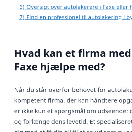
6)
Oversigt over autolakerere i Faxe elle
7)
Find en professionel til autolakering i 
Hvad kan et firma med 
Faxe hjælpe med?
Når du står overfor behovet for autolakeri
kompetent firma, der kan håndtere opg
er ikke kun et spørgsmål om udseende; d
og forlænge dens levetid. Et specialisere
dig med at få din bil til at se ud som ny 