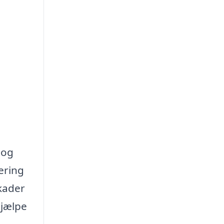
 og
ering
kader
hjælpe