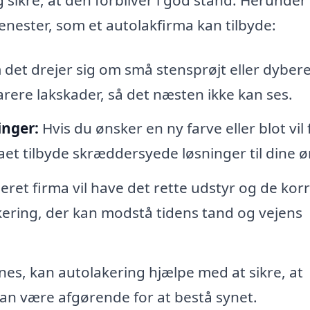
enester, som et autolakfirma kan tilbyde:
det drejer sig om små stensprøjt eller dyber
arere lakskader, så det næsten ikke kan ses.
inger:
Hvis du ønsker en ny farve eller blot vil 
et tilbyde skræddersyede løsninger til dine ø
seret firma vil have det rette udstyr og de kor
lakering, der kan modstå tidens tand og vejens
ynes, kan autolakering hjælpe med at sikre, at
kan være afgørende for at bestå synet.