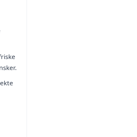
e
friske
nsker.
rekte