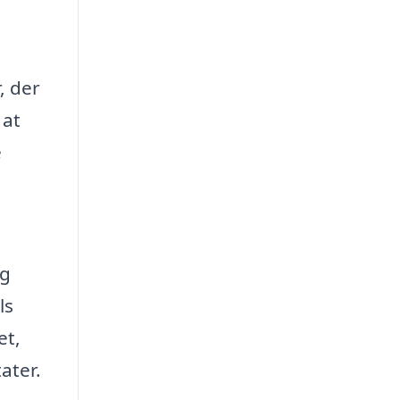
, der
 at
e
og
ls
et,
ater.