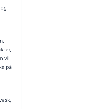
 og
n,
krer,
n vil
nke på
vask,