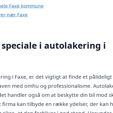
r hele Faxe kommune
byer nær Faxe
speciale i autolakering i
ng i Faxe, er det vigtigt at finde et pålideligt
aven med omhu og professionalisme. Autolak
et handler også om at beskytte din bil mod s
t firma kan tilbyde en række ydelser, der kan 
og sikre, at den forbliver i god stand. Herunder