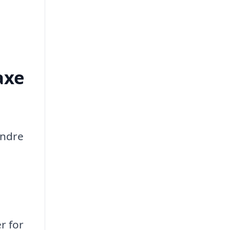
axe
indre
r for