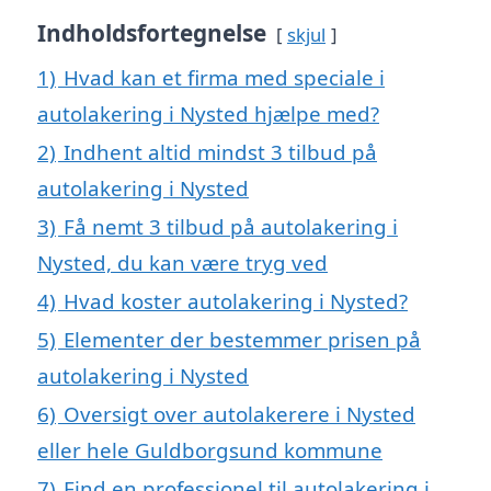
Indholdsfortegnelse
skjul
1)
Hvad kan et firma med speciale i
autolakering i Nysted hjælpe med?
2)
Indhent altid mindst 3 tilbud på
autolakering i Nysted
3)
Få nemt 3 tilbud på autolakering i
Nysted, du kan være tryg ved
4)
Hvad koster autolakering i Nysted?
5)
Elementer der bestemmer prisen på
autolakering i Nysted
6)
Oversigt over autolakerere i Nysted
eller hele Guldborgsund kommune
7)
Find en professionel til autolakering i