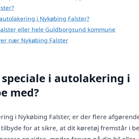
ster?
autolakering i Nykøbing Falster?
 Falster eller hele Guldborgsund kommune
byer nær Nykøbing Falster
speciale i autolakering i
pe med?
ring i Nykøbing Falster, er der flere afgørend
ilbyde for at sikre, at dit køretøj fremstår i b
arere en ridse, ændre farven på din bil eller