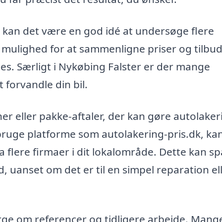
, kan det være en god idé at undersøge flere
g mulighed for at sammenligne priser og tilbud
ydes. Særligt i Nykøbing Falster er der mange
 forvandle din bil.
r eller pakke-aftaler, der kan gøre autolake
uge platforme som autolakering-pris.dk, ka
flere firmaer i dit lokalområde. Dette kan s
ud, uanset om det er til en simpel reparation el
ørge om referencer og tidligere arbejde. Mang