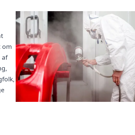
at
et om
 af
ng,
gfolk,
ge