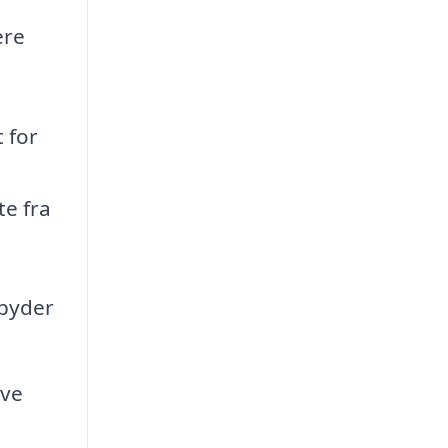
ere
t for
te fra
lbyder
ive