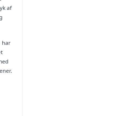
yk af
ng
u har
et
 med
ener.