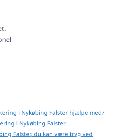
et.
onel
akering i Nykøbing Falster hjælpe med?
kering i Nykøbing Falster
bing Falster, du kan være tryg ved