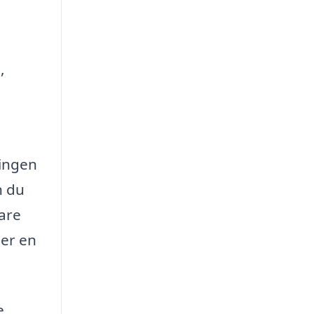
,
ringen
n du
pare
ler en
e