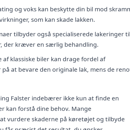
ting og voks kan beskytte din bil mod skram
virkninger, som kan skade lakken.
aer tilbyder også specialiserede lakeringer ti
, der kræver en særlig behandling.
 af klassiske biler kan drage fordel af
r på at bevare den originale lak, mens de ren
bing Falster indebærer ikke kun at finde en
der kan forstå dine behov. Mange
il at vurdere skaderne på køretøjet og tilbyde
u får præcist det resultat, du ønsker.