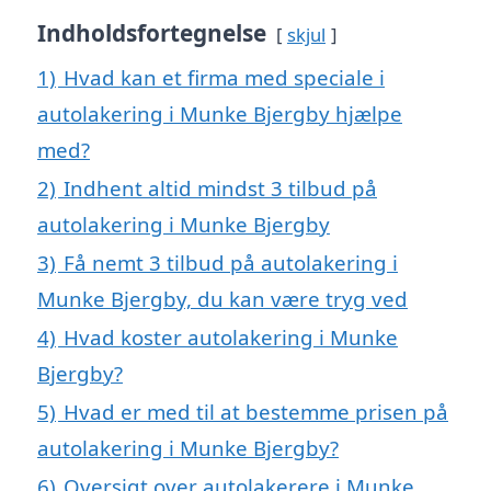
Indholdsfortegnelse
skjul
1)
Hvad kan et firma med speciale i
autolakering i Munke Bjergby hjælpe
med?
2)
Indhent altid mindst 3 tilbud på
autolakering i Munke Bjergby
3)
Få nemt 3 tilbud på autolakering i
Munke Bjergby, du kan være tryg ved
4)
Hvad koster autolakering i Munke
Bjergby?
5)
Hvad er med til at bestemme prisen på
autolakering i Munke Bjergby?
6)
Oversigt over autolakerere i Munke