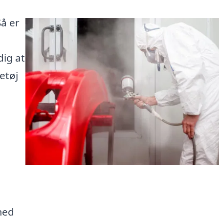
Så er
dig at
retøj
 med