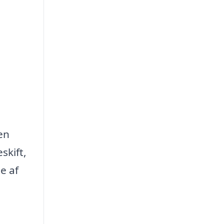
en
skift,
e af