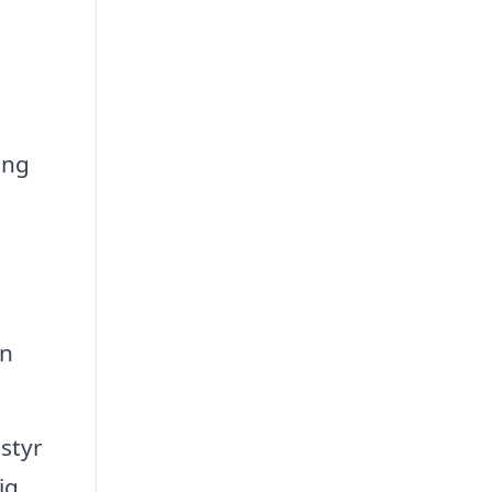
ang
an
styr
ig