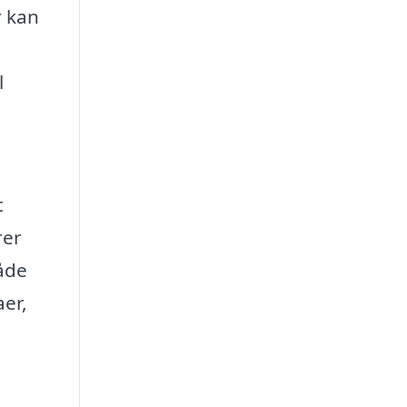
r kan
l
t
rer
både
aer,