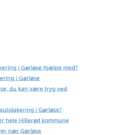
akering i Gørløse hjælpe med?
ering i Gørløse
øse, du kan være tryg ved
autolakering i Gørløse?
ler hele Hillerød kommune
byer nær Gørløse