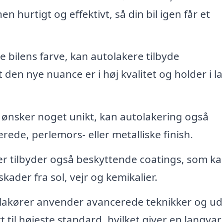
hurtigt og effektivt, så din bil igen får et
 bilens farve, kan autolakere tilbyde
at den nye nuance er i høj kvalitet og holder i l
ønsker noget unikt, kan autolakering også
ede, perlemors- eller metalliske finish.
 tilbyder også beskyttende coatings, som k
kader fra sol, vejr og kemikalier.
lakører anvender avancerede teknikker og ud
rt til højeste standard, hvilket giver en langvar