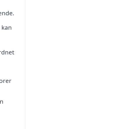
eende.
, kan
ordnet
torer
en