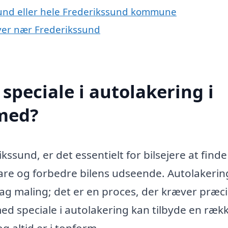
sund eller hele Frederikssund kommune
 byer nær Frederikssund
speciale i autolakering i
med?
ssund, er det essentielt for bilsejere at finde
evare og forbedre bilens udseende. Autolakerin
 lag maling; det er en proces, der kræver præci
med speciale i autolakering kan tilbyde en ræk
 og altid er i topform.