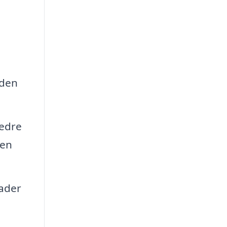
 den
bedre
den
lader