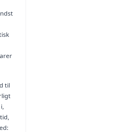
indst
t
tisk
parer
 til
ligt
i,
tid,
ed: