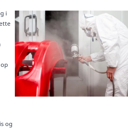
g i
ette
a
 op
is og