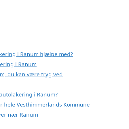
akering i Ranum hjælpe med?
kering i Ranum
um, du kan være tryg ved
 autolakering i Ranum?
ller hele Vesthimmerlands Kommune
 byer nær Ranum