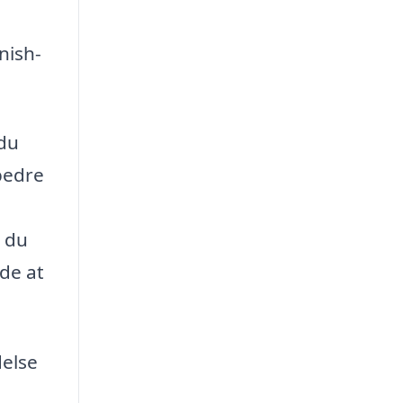
nish-
 du
bedre
å du
åde at
delse