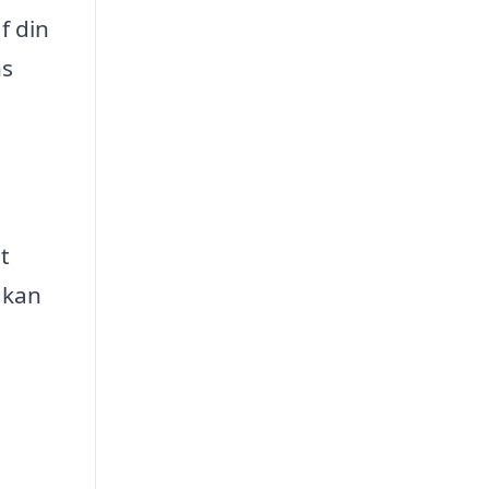
f din
ns
t
r kan