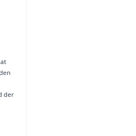
 at
 den
d der