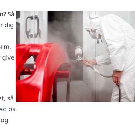
m? Så
r dig
form,
r give
e
t, så
Lad os
 og