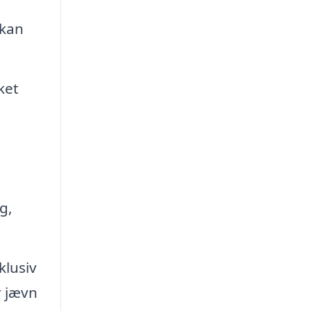
 kan
ket
g,
klusiv
r jævn