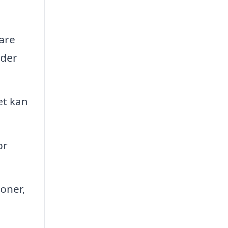
are
 der
et kan
or
ioner,