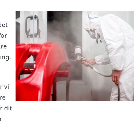
det
for
kre
ing.
r vi
re
r dit
n