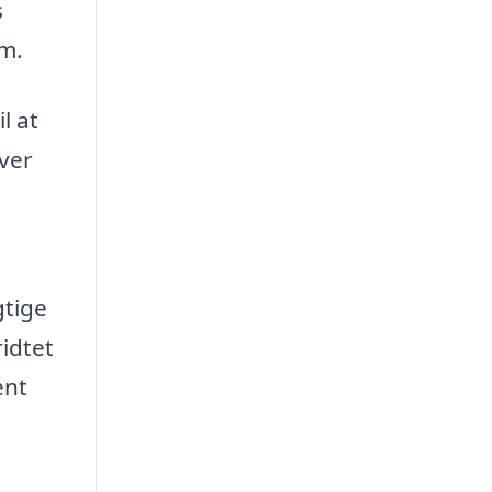
s
rm.
l at
iver
gtige
ridtet
ent