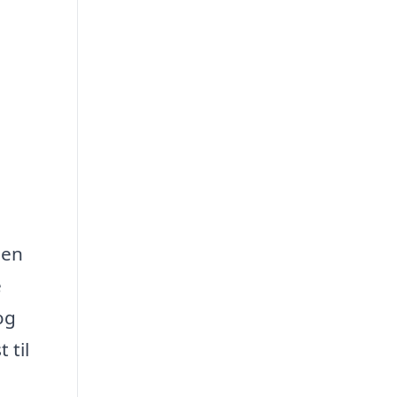
 en
e
og
 til