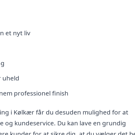
 et nyt liv
ng
r uheld
nem professionel finish
ring i Kølkær får du desuden mulighed for at
se og kundeservice. Du kan lave en grundig
re kunder for at sikre dig, at du vælger det 