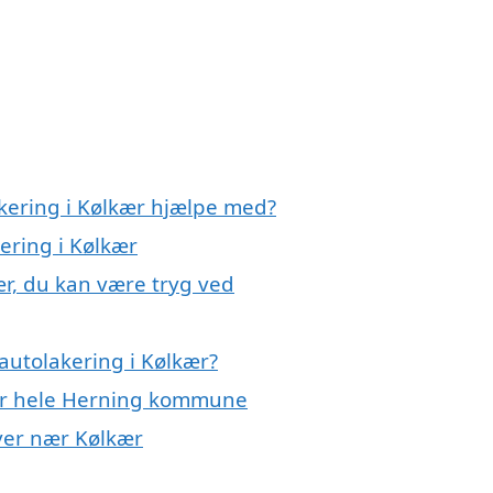
akering i Kølkær hjælpe med?
ering i Kølkær
ær, du kan være tryg ved
autolakering i Kølkær?
ler hele Herning kommune
byer nær Kølkær