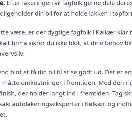
e:
Efter lakeringen vil fagfolk gerne dele dere
igeholder din bil for at holde lakken i topfo
åtte være, er der dygtige fagfolk i Kølkær klar ti
alt firma sikrer du ikke blot, at dine behov bl
vervsliv.
blot at få din bil til at se godt ud. Det er en
for måtte omkostninger i fremtiden. Med den ri
inish, der holder langt ind i fremtiden. Tag sk
kale autolakeringseksperter i Kølkær, og indh
et.