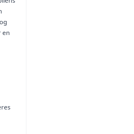
bilens
n
 og
r en
eres