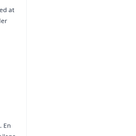
ed at
der
. En