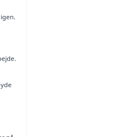
 igen.
bejde.
byde