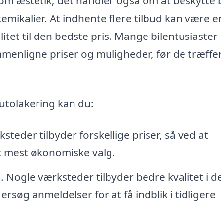
l om æstetik; det handler også om at beskytte 
emikalier. At indhente flere tilbud kan være e
litet til den bedste pris. Mange bilentusiaster
mmenligne priser og muligheder, før de træffe
autolakering kan du:
steder tilbyder forskellige priser, så ved at
et mest økonomiske valg.
t. Nogle værksteder tilbyder bedre kvalitet i d
rsøg anmeldelser for at få indblik i tidligere