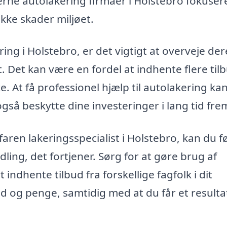
e autolakering firmaer i Holstebro fokuser
ikke skader miljøet.
ing i Holstebro, er det vigtigt at overveje der
 Det kan være en fordel at indhente flere til
e. At få professionel hjælp til autolakering kan
gså beskytte dine investeringer i lang tid fre
faren lakeringsspecialist i Holstebro, kan du f
dling, det fortjener. Sørg for at gøre brug af
indhente tilbud fra forskellige fagfolk i dit
d og penge, samtidig med at du får et resulta