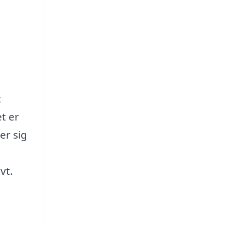
t
et er
er sig
vt.