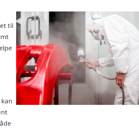
t til
emt
jælpe
, kan
ent
råde