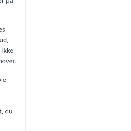
er på
es
bud,
 ikke
mover.
øle
t, du