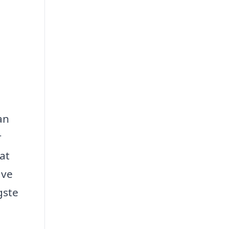
an
r
at
ave
gste