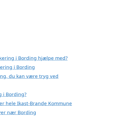
akering i Bording hjælpe med?
kering i Bording
ing, du kan være tryg ved
 i Bording?
ller hele Ikast-Brande Kommune
byer nær Bording