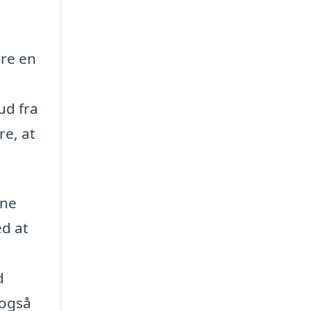
ære en
ud fra
re, at
ine
ed at
d
 også