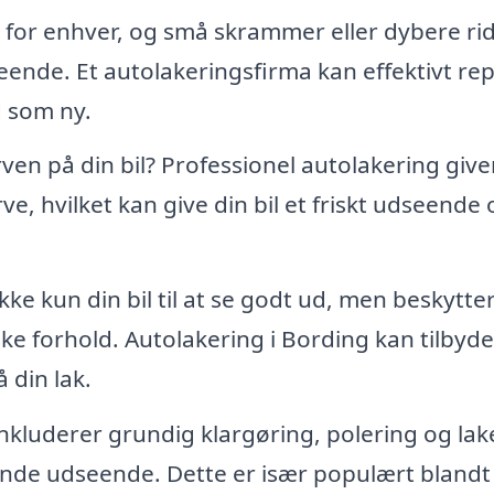
 for enhver, og små skrammer eller dybere ri
eende. Et autolakeringsfirma kan effektivt re
d som ny.
en på din bil? Professionel autolakering give
arve, hvilket kan give din bil et friskt udseende
kke kun din bil til at se godt ud, men beskytte
ke forhold. Autolakering i Bording kan tilbyde
 din lak.
nkluderer grundig klargøring, polering og lak
nnende udseende. Dette er især populært blandt