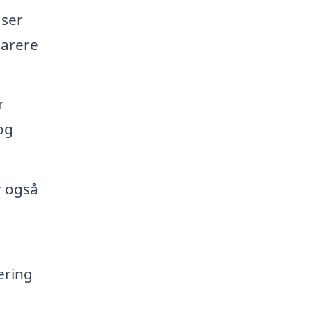
dser
parere
r
 og
r også
ering