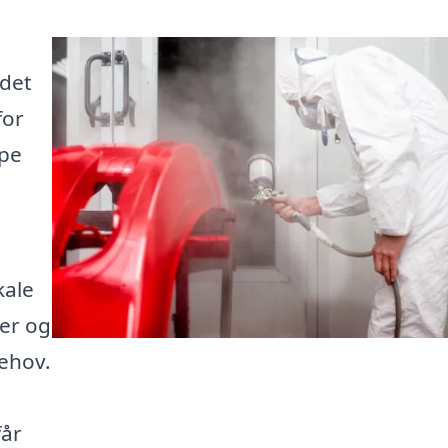
 det
for
lpe
kale
er og
behov.
får