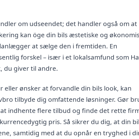
handler om udseendet; det handler også om at
lakering kan öge din bils æstetiske og økonomi
 planlægger at sælge den i fremtiden. En
ntlig forskel – især i et lokalsamfund som H
 du giver til andre.
eller ønsker at forvandle din bils look, kan
vbro tilbyde dig omfattende løsninger. Gør br
at indhente flere tilbud og finde det rette fir
kurrencedygtig pris. Så sikrer du dig, at din bi
jene, samtidig med at du opnår en tryghed i d