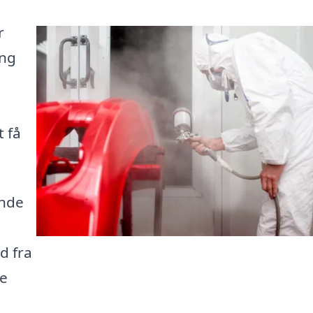
r
ing
 få
inde
d fra
ne