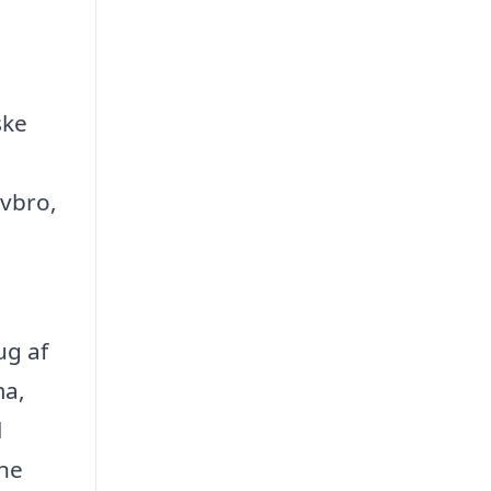
ske
avbro,
ug af
ma,
l
ine