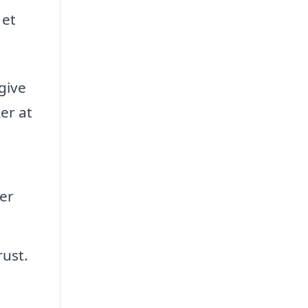
 et
give
er at
er
ust.