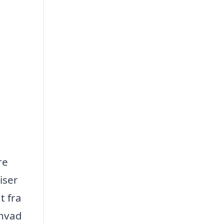
re
iser
t fra
 hvad