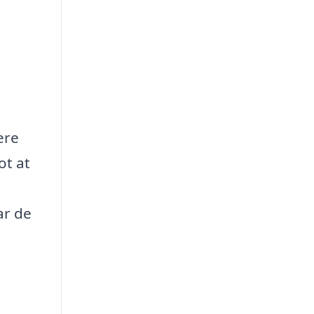
ere
ot at
ar de