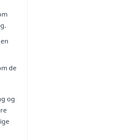
som
æg.
 en
 om de
ing og
ære
lige