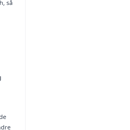
h, så
g
 de
ndre