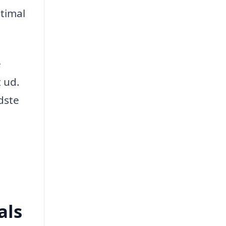
ptimal
e
t ud.
dste
als