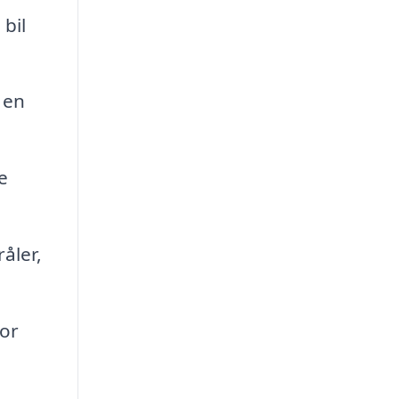
bil
 en
e
åler,
for