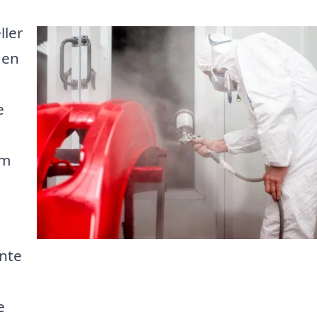
ller
 en
e
om
nte
e