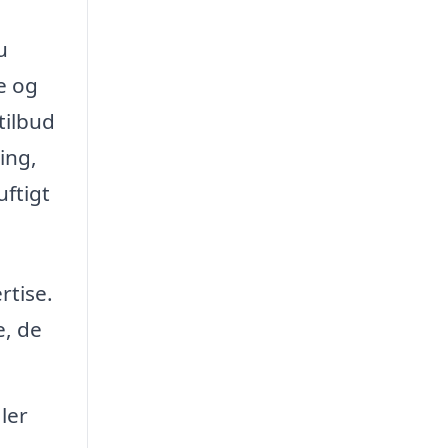
u
e og
tilbud
ing,
uftigt
rtise.
e, de
ler