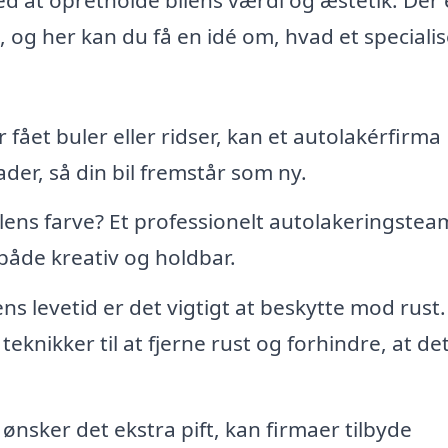
g, og her kan du få en idé om, hvad et speciali
r fået buler eller ridser, kan et autolakérfirma
ader, så din bil fremstår som ny.
ilens farve? Et professionelt autolakeringstea
både kreativ og holdbar.
ns levetid er det vigtigt at beskytte mod rust.
knikker til at fjerne rust og forhindre, at de
ønsker det ekstra pift, kan firmaer tilbyde