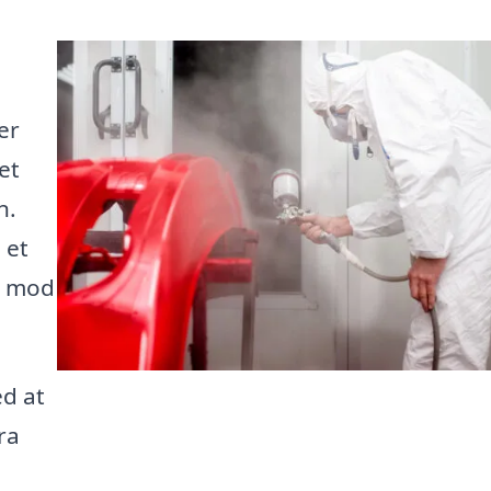
er
det
n.
 et
n mod
ed at
ra