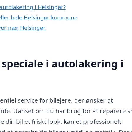
autolakering i Helsingør?
 eller hele Helsingør kommune
byer nær Helsingør
speciale i autolakering i
ntiel service for bilejere, der ønsker at
ende. Uanset om du har brug for at reparere 
e din bil et friskt look, kan et professionelt
d at opretholde bilens værdi og æstetik. Der 