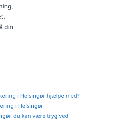
ning,
t.
å din
akering i Helsingør hjælpe med?
ering i Helsingør
ingør, du kan være tryg ved