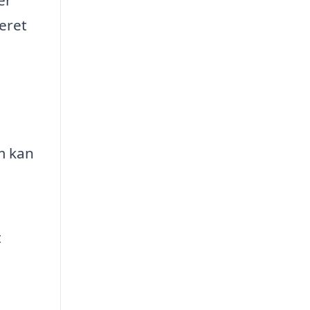
seret
m kan
t