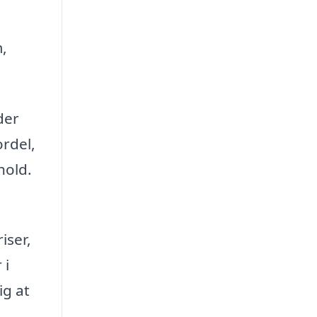
,
der
ordel,
hold.
iser,
 i
ig at