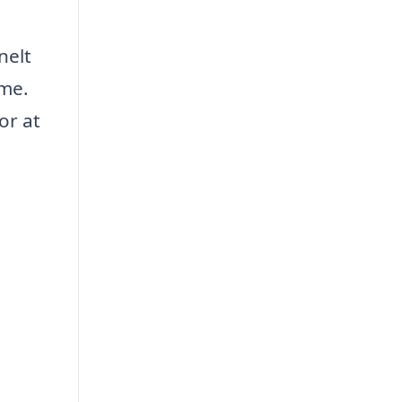
nelt
sme.
or at