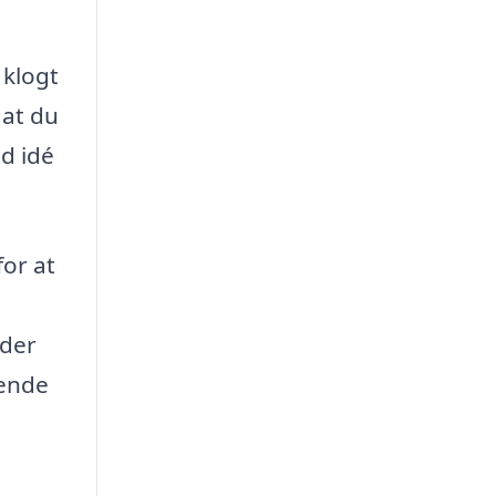
 klogt
 at du
od idé
for at
 der
mende