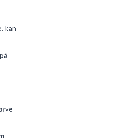
e, kan
 på
arve
om