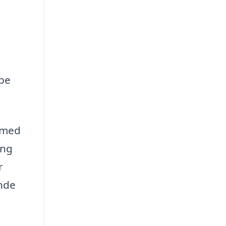
lpe
n med
ing
r
ende