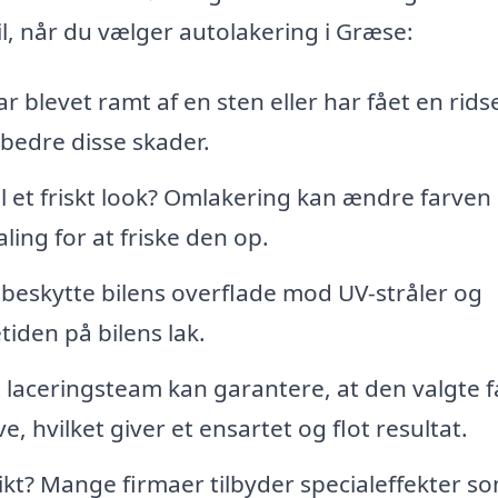
il, når du vælger autolakering i Græse:
r blevet ramt af en sten eller har fået en rids
dbedre disse skader.
l et friskt look? Omlakering kan ændre farven
aling for at friske den op.
t beskytte bilens overflade mod UV-stråler og
tiden på bilens lak.
 laceringsteam kan garantere, at den valgte f
e, hvilket giver et ensartet og flot resultat.
kt? Mange firmaer tilbyder specialeffekter s