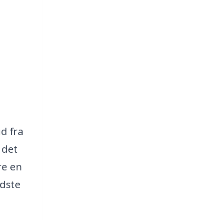
d fra
 det
re en
edste