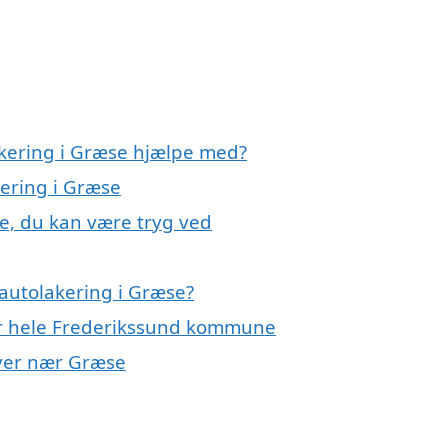
akering i Græse hjælpe med?
kering i Græse
se, du kan være tryg ved
autolakering i Græse?
ler hele Frederikssund kommune
 byer nær Græse