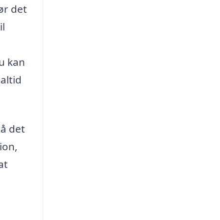
ør det
il
Du kan
altid
så det
ion,
at