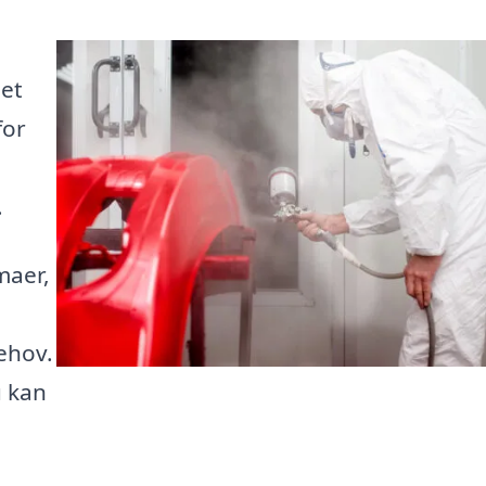
det
for
n
.
maer,
behov.
u kan