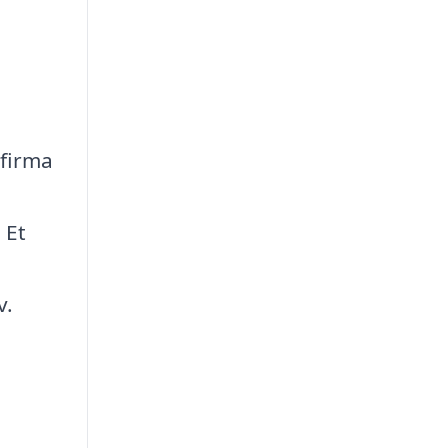
 firma
 Et
v.