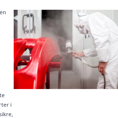
den
te
ter i
sikre,