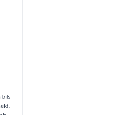
 bils
eld,
elt