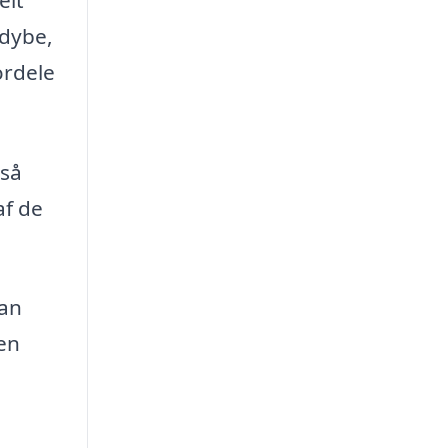
ddybe,
ordele
gså
af de
kan
en