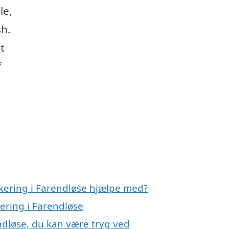
le,
sh.
at
f
akering i Farendløse hjælpe med?
kering i Farendløse
ndløse, du kan være tryg ved