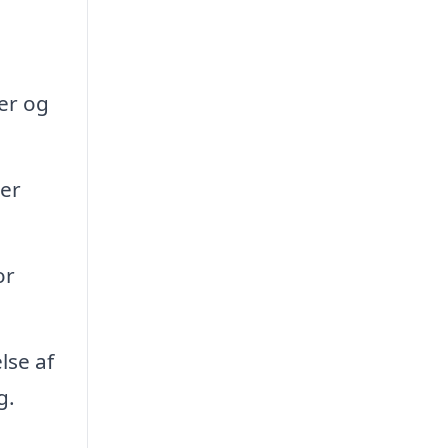
ler og
aer
or
lse af
g.