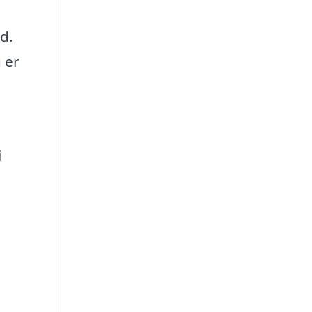
d.
 er
i