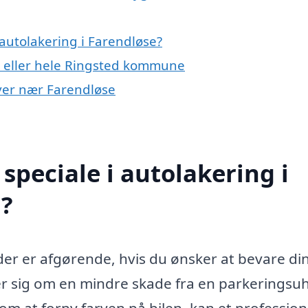
autolakering i Farendløse?
e eller hele Ringsted kommune
byer nær Farendløse
speciale i autolakering i
?
der er afgørende, hvis du ønsker at bevare din
r sig om en mindre skade fra en parkeringsuh
 om at forny farven på bilen, kan et profession