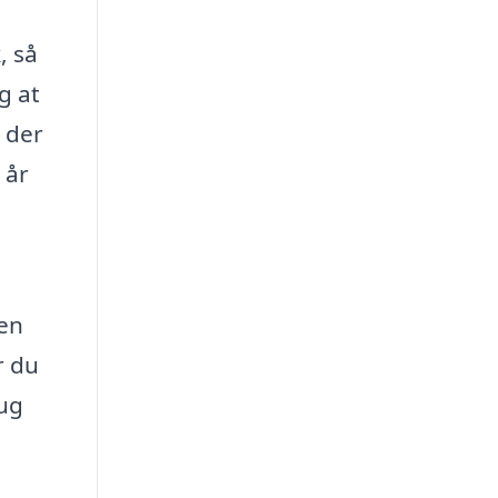
, så
g at
, der
 år
 en
r du
rug