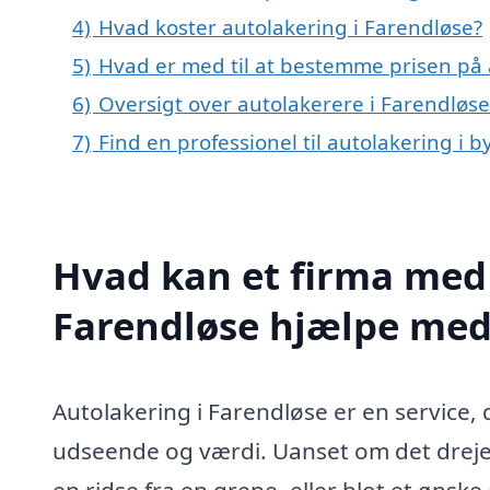
4)
Hvad koster autolakering i Farendløse?
5)
Hvad er med til at bestemme prisen på 
6)
Oversigt over autolakerere i Farendløs
7)
Find en professionel til autolakering i 
Hvad kan et firma med 
Farendløse hjælpe med
Autolakering i Farendløse er en service, 
udseende og værdi. Uanset om det dreje
en ridse fra en grene, eller blot et ønske