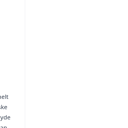
nelt
ske
lbyde
kan