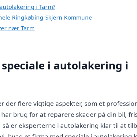
autolakering i Tarm?
r hele Ringkøbing-Skjern Kommune
byer nær Tarm
speciale i autolakering i
r der flere vigtige aspekter, som et professio
ar brug for at reparere skader på din bil, fri
 så er eksperterne i autolakering klar til at ti
i, hvad et firma med speciale i autolakering 