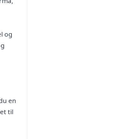
irma,
el og
og
 du en
t til