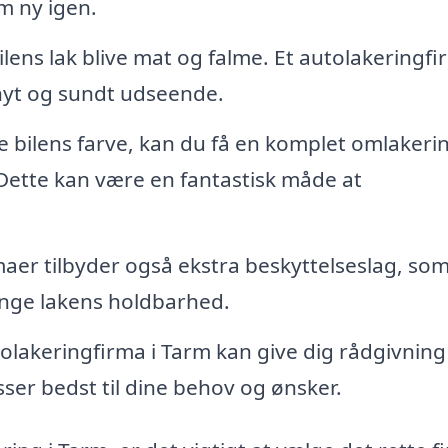
om ny igen.
ilens lak blive mat og falme. Et autolakeringf
t nyt og sundt udseende.
 bilens farve, kan du få en komplet omlakeri
. Dette kan være en fantastisk måde at
er tilbyder også ekstra beskyttelseslag, so
ænge lakens holdbarhed.
olakeringfirma i Tarm kan give dig rådgivnin
ser bedst til dine behov og ønsker.