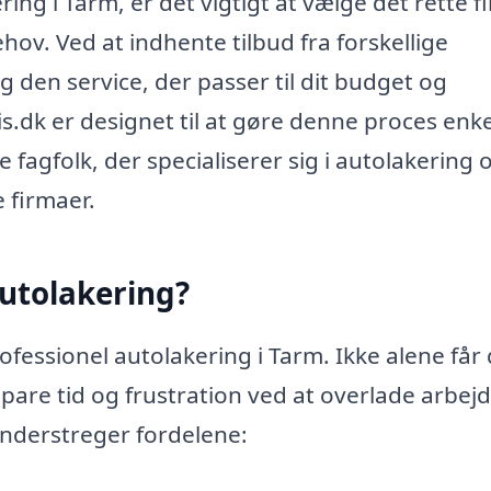
ing i Tarm, er det vigtigt at vælge det rette f
v. Ved at indhente tilbud fra forskellige
 den service, der passer til dit budget og
.dk er designet til at gøre denne proces enk
 fagfolk, der specialiserer sig i autolakering 
 firmaer.
autolakering?
fessionel autolakering i Tarm. Ikke alene får
pare tid og frustration ved at overlade arbejde
understreger fordelene: