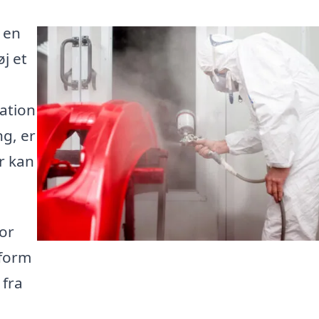
 en
j et
ation
g, er
r kan
for
tform
 fra