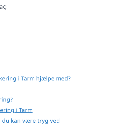
dag
akering i Tarm hjælpe med?
ring?
kering i Tarm
, du kan være tryg ved