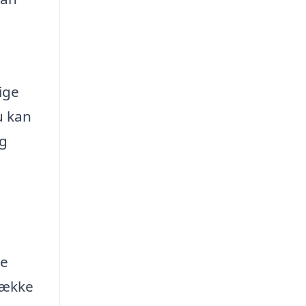
ige
u kan
og
re
dække