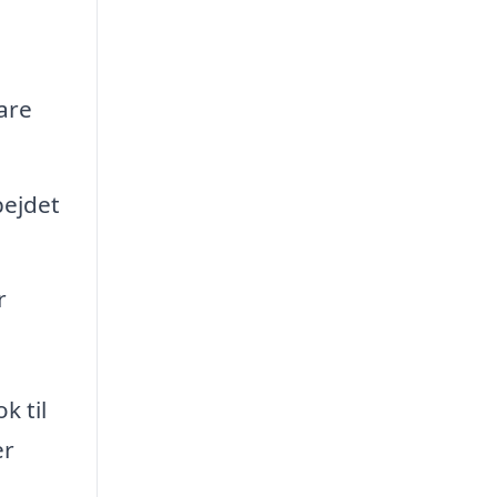
vare
bejdet
r
k til
er