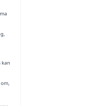
irma
ng,
m kan
g om,