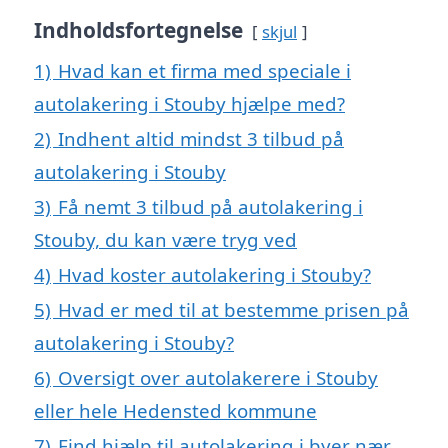
Indholdsfortegnelse
skjul
1)
Hvad kan et firma med speciale i
autolakering i Stouby hjælpe med?
2)
Indhent altid mindst 3 tilbud på
autolakering i Stouby
3)
Få nemt 3 tilbud på autolakering i
Stouby, du kan være tryg ved
4)
Hvad koster autolakering i Stouby?
5)
Hvad er med til at bestemme prisen på
autolakering i Stouby?
6)
Oversigt over autolakerere i Stouby
eller hele Hedensted kommune
7)
Find hjælp til autolakering i byer nær