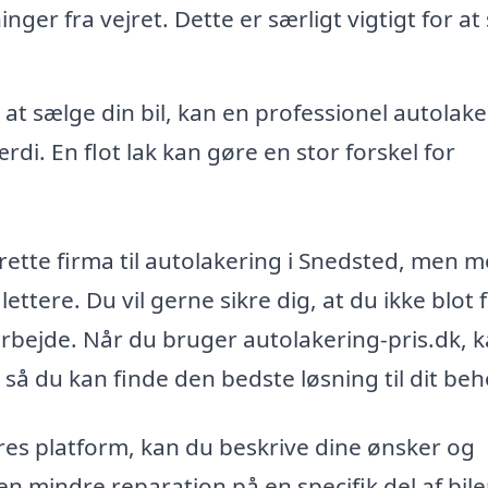
ger fra vejret. Dette er særligt vigtigt for at 
at sælge din bil, kan en professionel autolake
di. En flot lak kan gøre en stor forskel for
rette firma til autolakering i Snedsted, men 
ttere. Du vil gerne sikre dig, at du ikke blot f
 arbejde. Når du bruger autolakering-pris.dk, 
, så du kan finde den bedste løsning til dit beh
res platform, kan du beskrive dine ønsker og
n mindre reparation på en specifik del af bile