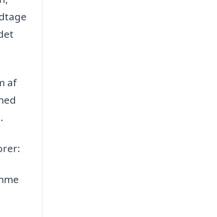
odtage
det
m af
 med
.
orer:
ømme