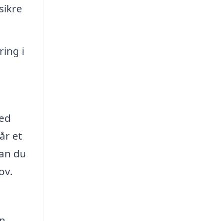
sikre
ring i
med
år et
kan du
ov.
n,