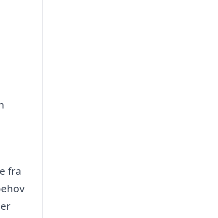
n
e fra
behov
der