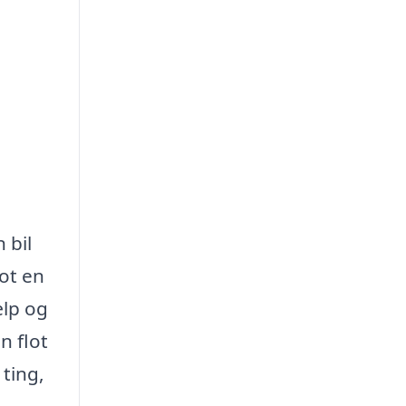
 bil
lot en
ælp og
n flot
 ting,