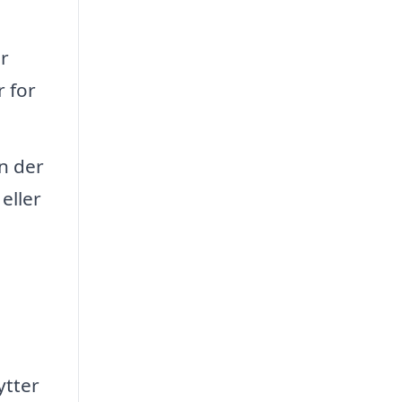
er
r for
an der
eller
ytter