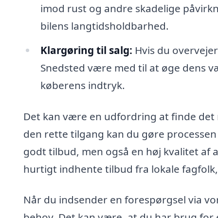
imod rust og andre skadelige påvirknin
bilens langtidsholdbarhed.
Klargøring til salg:
Hvis du overvejer 
Snedsted være med til at øge dens vær
køberens indtryk.
Det kan være en udfordring at finde det 
den rette tilgang kan du gøre processen le
godt tilbud, men også en høj kvalitet af
hurtigt indhente tilbud fra lokale fagfolk
Når du indsender en forespørgsel via vo
behov. Det kan være, at du har brug for e