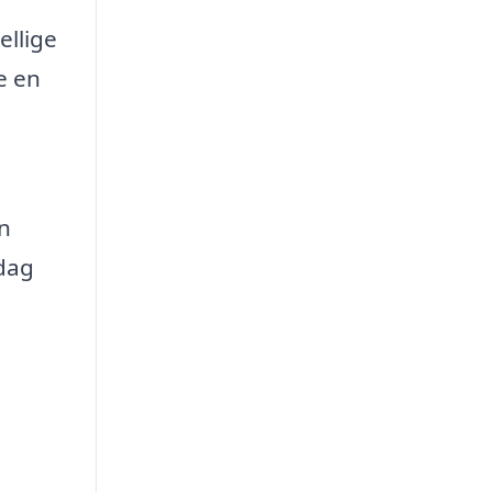
ellige
e en
en
 dag