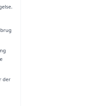
gelse.
 brug
ing
ge
r der