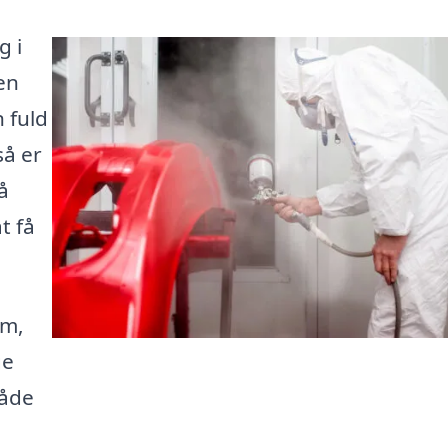
g i
en
n fuld
så er
å
t få
rm,
ge
måde