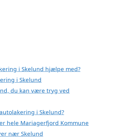
akering i Skelund hjælpe med?
kering i Skelund
und, du kan være tryg ved
autolakering i Skelund?
ller hele Mariagerfjord Kommune
byer nær Skelund