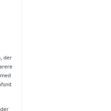
a, der
parere
t med
fsnit
 der