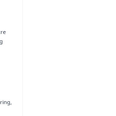
tre
og
ring,