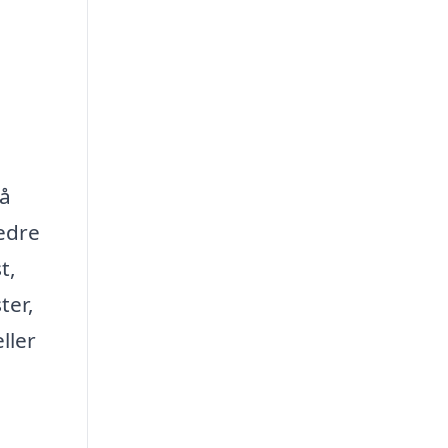
få
bedre
t,
ter,
ller