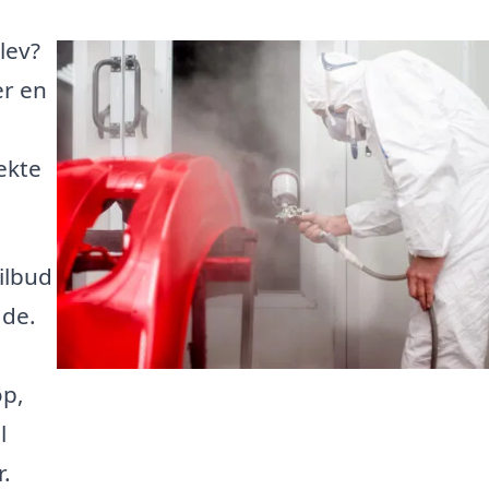
lev?
er en
fekte
ilbud
åde.
op,
l
.