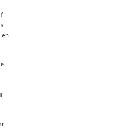
af
ts
å en
te
u
l
er