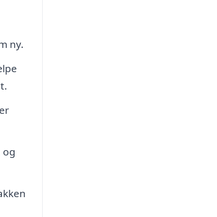
om ny.
ælpe
t.
er
t og
lakken