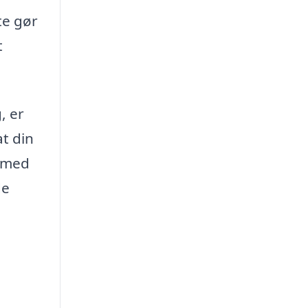
te gør
t
, er
at din
e med
de