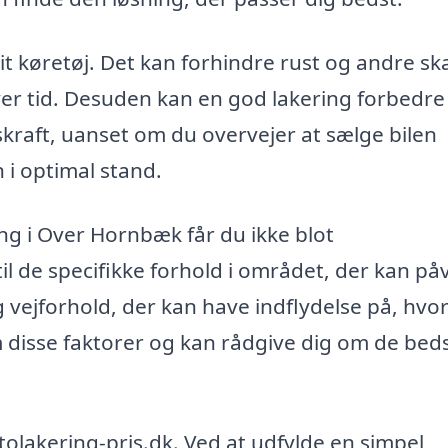
it køretøj. Det kan forhindre rust og andre sk
ver tid. Desuden kan en god lakering forbedre
kraft, uanset om du overvejer at sælge bilen
 i optimal stand.
ring i Over Hornbæk får du ikke blot
 de specifikke forhold i området, der kan på
og vejforhold, der kan have indflydelse på, hv
om disse faktorer og kan rådgive dig om de bed
tolakering-pris.dk. Ved at udfylde en simpel