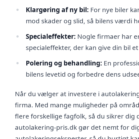
Klargøring af ny bil:
For nye biler ka
mod skader og slid, så bilens værdi h
Specialeffekter:
Nogle firmaer har er
specialeffekter, der kan give din bil e
Polering og behandling:
En professi
bilens levetid og forbedre dens udse
Når du vælger at investere i autolakering
firma. Med mange muligheder på området
flere forskellige fagfolk, så du sikrer di
autolakering-pris.dk gør det nemt for di
autolakeringseksperter, så du hurtigt ka