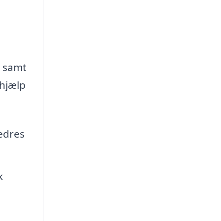
d samt
 hjælp
edres
k