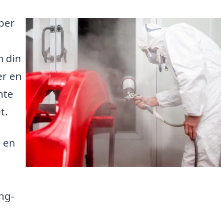
ber
m din
er en
nte
t.
t en
ng-