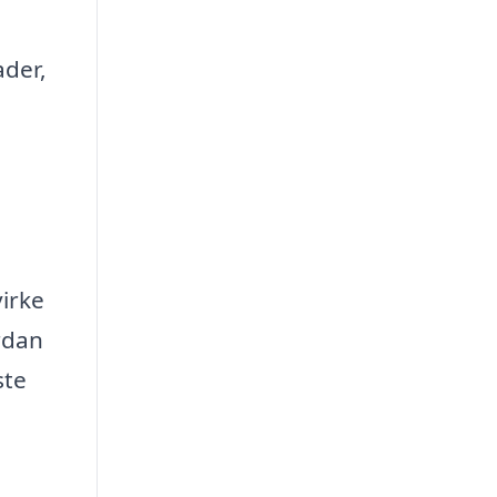
ader,
virke
ordan
ste