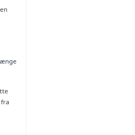
ken
rlænge
tte
fra