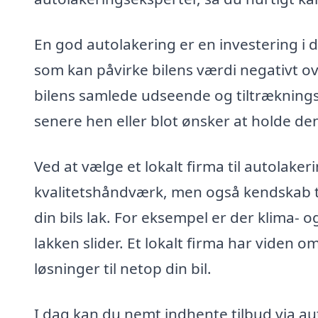
En god autolakering er en investering i d
som kan påvirke bilens værdi negativt o
bilens samlede udseende og tiltræknings
senere hen eller blot ønsker at holde den
Ved at vælge et lokalt firma til autolake
kvalitetshåndværk, men også kendskab til
din bils lak. For eksempel er der klima- 
lakken slider. Et lokalt firma har viden 
løsninger til netop din bil.
I dag kan du nemt indhente tilbud via au