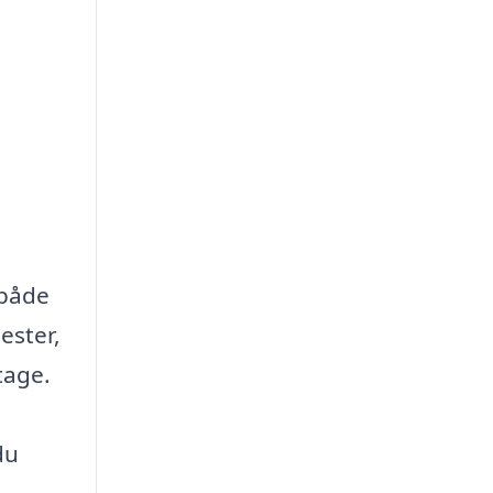
 både
ester,
tage.
du