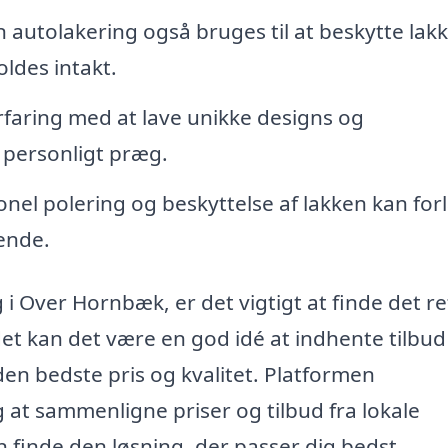
n autolakering også bruges til at beskytte lak
oldes intakt.
faring med at lave unikke designs og
t personligt præg.
onel polering og beskyttelse af lakken kan fo
ende.
 i Over Hornbæk, er det vigtigt at finde det re
 kan det være en god idé at indhente tilbud 
g den bedste pris og kvalitet. Platformen
g at sammenligne priser og tilbud fra lokale
n finde den løsning, der passer dig bedst.