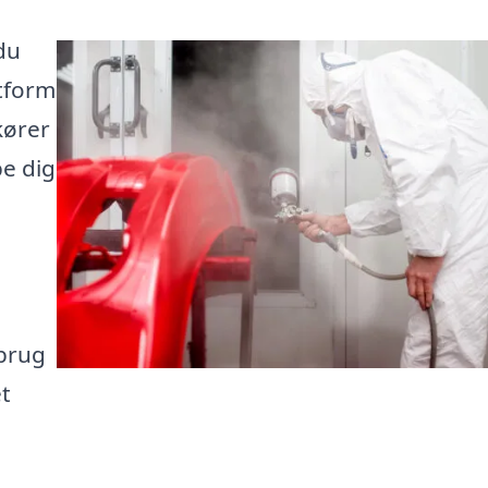
du
atform
kører
pe dig
 brug
t