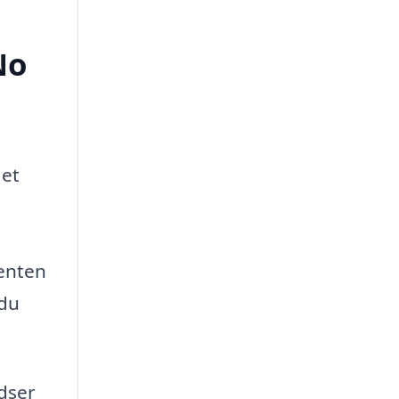
No
 et
 enten
 du
idser