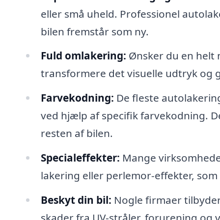
eller små uheld. Professionel autolak
bilen fremstår som ny.
Fuld omlakering:
Ønsker du en helt ny
transformere det visuelle udtryk og gi
Farvekodning:
De fleste autolakering
ved hjælp af specifik farvekodning. De
resten af bilen.
Specialeffekter:
Mange virksomheder 
lakering eller perlemor-effekter, so
Beskyt din bil:
Nogle firmaer tilbyder
skader fra UV-stråler, forurening og v