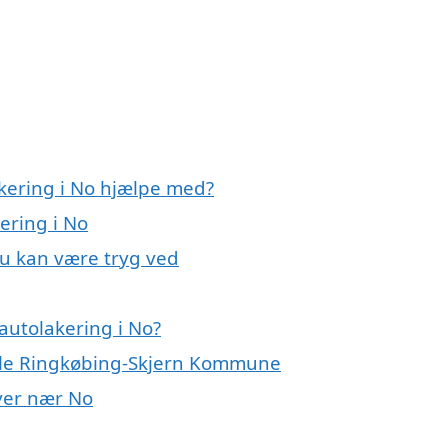
akering i No hjælpe med?
ering i No
du kan være tryg ved
autolakering i No?
hele Ringkøbing-Skjern Kommune
byer nær No