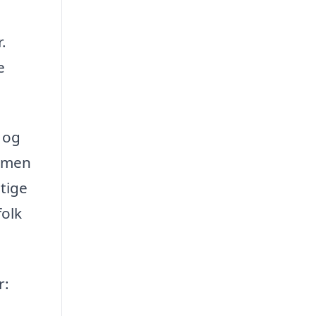
.
e
g og
, men
tige
folk
r: