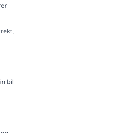
rer
rekt,
n bil
g
 og