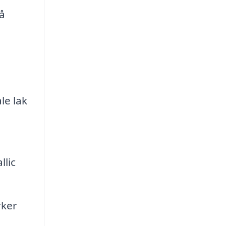
å
le lak
lic
rker