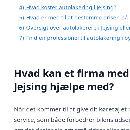
4)
Hvad koster autolakering i Jejsing?
5)
Hvad er med til at bestemme prisen på a
6)
Oversigt over autolakerere i Jejsing el
7)
Find en professionel til autolakering i b
Hvad kan et firma med 
Jejsing hjælpe med?
Når det kommer til at give dit køretøj et 
service, som både forbedrer bilens uds
om det drejer sig om små ridser eller stø