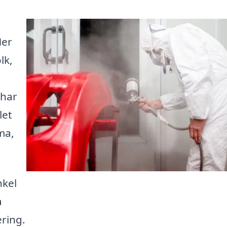
Her
lk,
 har
let
ma,
nkel
a
ering.