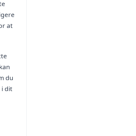
te
igere
or at
tte
 kan
om du
i dit