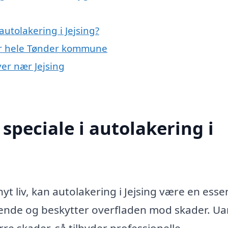
utolakering i Jejsing?
ler hele Tønder kommune
yer nær Jejsing
speciale i autolakering i
nyt liv, kan autolakering i Jejsing være en essen
eende og beskytter overfladen mod skader. Ua
rre skader, så tilbyder professionelle