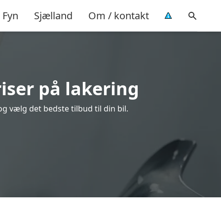
Fyn
Sjælland
Om / kontakt
riser på lakering
 vælg det bedste tilbud til din bil.