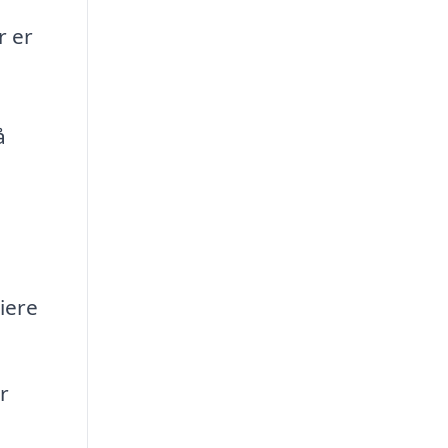
r er
å
iere
r