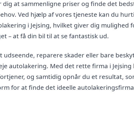
or dig at sammenligne priser og finde det beds
 behov. Ved hjælp af vores tjeneste kan du hurt
akering i Jejsing, hvilket giver dig mulighed f
 – at få din bil til at se fantastisk ud.
yt udseende, reparere skader eller bare besky
je autolakering. Med det rette firma i Jejsing
t fortjener, og samtidig opnår du et resultat, s
m for at finde det ideelle autolakeringsfirma 