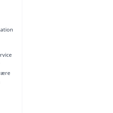
ation
ervice
r
 være
u