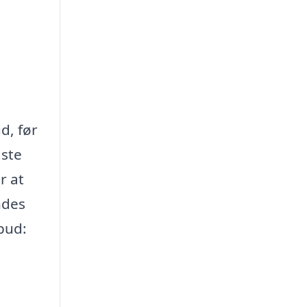
d, før
dste
r at
ndes
lbud: