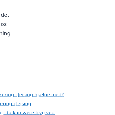
 det
 os
sning
kering i Jejsing hjælpe med?
ring i Jejsing
ng, du kan være tryg ved