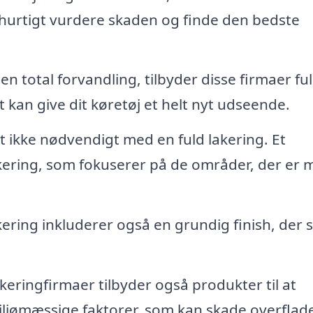
 hurtigt vurdere skaden og finde den bedste
 en total forvandling, tilbyder disse firmaer fu
et kan give dit køretøj et helt nyt udseende.
et ikke nødvendigt med en fuld lakering. Et
akering, som fokuserer på de områder, der er 
ring inkluderer også en grundig finish, der si
ringfirmaer tilbyder også produkter til at
iljømæssige faktorer, som kan skade overflad