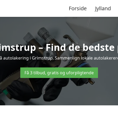
Forside
Jylland
imstrup – Find de bedste 
på autolakering i Grimstrup. Sammenlign lokale autolakerere o
Få 3 tilbud, gratis og uforpligtende