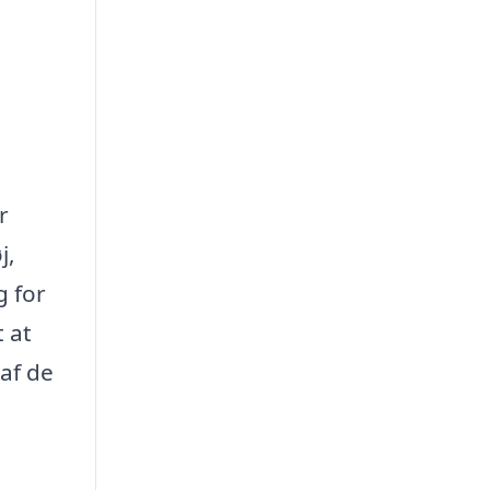
r
j,
g for
t at
af de