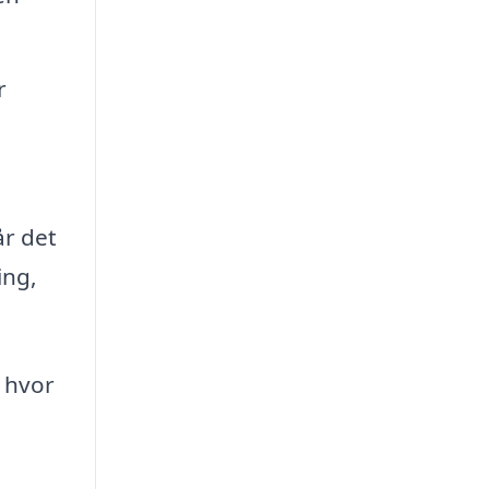
r
år det
ing,
, hvor