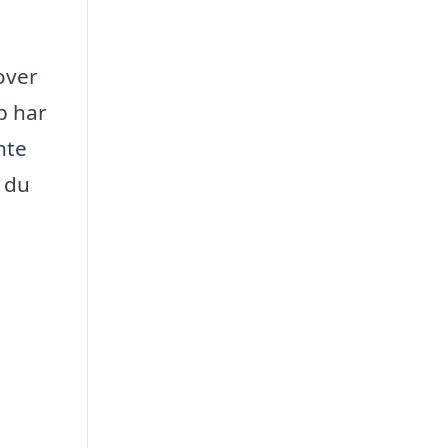
over
p har
nte
t du