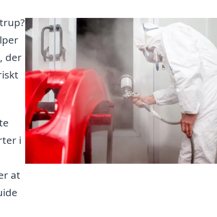
strup?
lper
, der
riskt
te
ter i
er at
guide