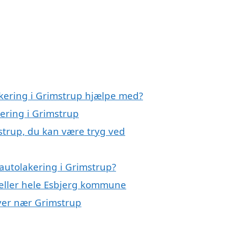
akering i Grimstrup hjælpe med?
kering i Grimstrup
strup, du kan være tryg ved
autolakering i Grimstrup?
 eller hele Esbjerg kommune
byer nær Grimstrup