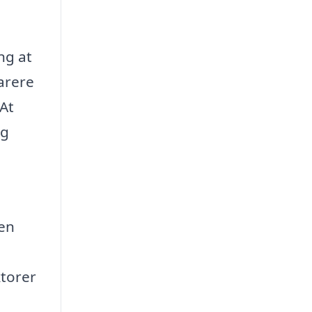
ng at
arere
 At
og
 en
ktorer