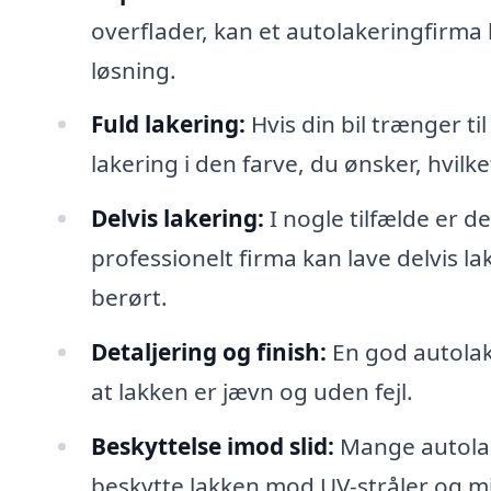
overflader, kan et autolakeringfirma
løsning.
Fuld lakering:
Hvis din bil trænger til
lakering i den farve, du ønsker, hvilk
Delvis lakering:
I nogle tilfælde er d
professionelt firma kan lave delvis l
berørt.
Detaljering og finish:
En god autolake
at lakken er jævn og uden fejl.
Beskyttelse imod slid:
Mange autolake
beskytte lakken mod UV-stråler og m