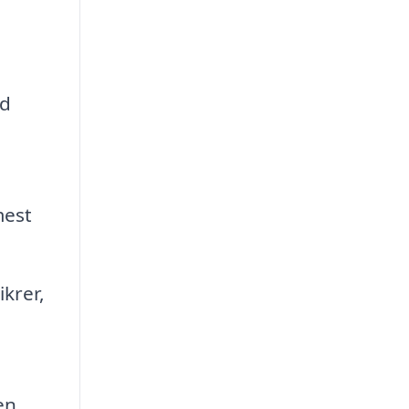
ld
mest
krer,
en