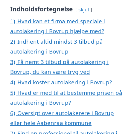
Indholdsfortegnelse
skjul
1)
Hvad kan et firma med speciale i
autolakering i Bovrup hjælpe med?
2)
Indhent altid mindst 3 tilbud på
autolakering i Bovrup
3)
Få nemt 3 tilbud på autolakering i
Bovrup, du kan være tryg ved
4)
Hvad koster autolakering i Bovrup?
5)
Hvad er med til at bestemme prisen på
autolakering i Bovrup?
6)
Oversigt over autolakerere i Bovrup
eller hele Aabenraa kommune
7)
Find en professionel til autolakering i