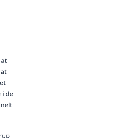
 at
 at
 et
 i de
onelt
trup