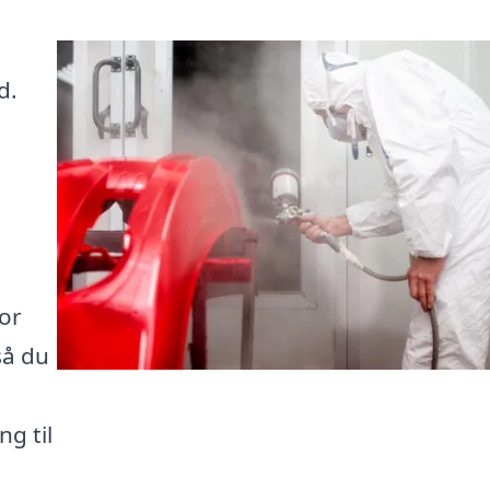
d.
for
så du
g til