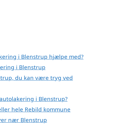
akering i Blenstrup hjælpe med?
ering i Blenstrup
strup, du kan være tryg ved
autolakering i Blenstrup?
 eller hele Rebild kommune
byer nær Blenstrup