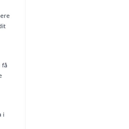
lere
dit
 få
e
 i