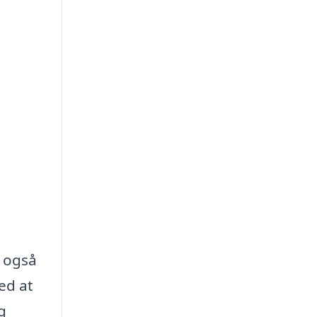
n også
ed at
g