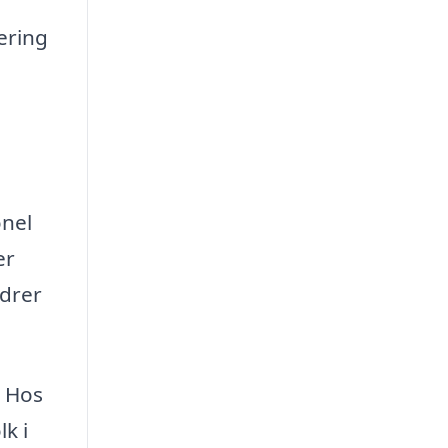
lering
onel
er
ndrer
. Hos
lk i