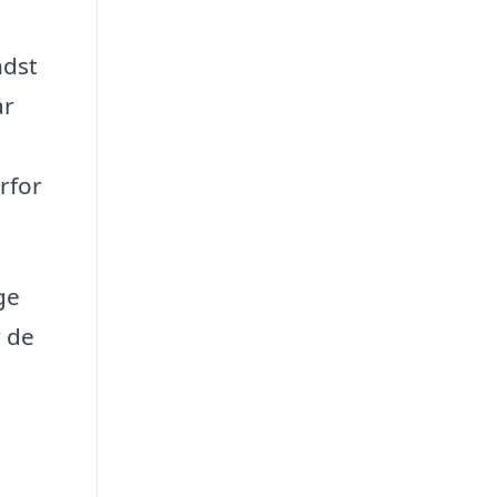
ndst
år
rfor
ge
r de