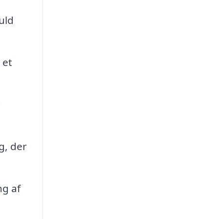
uld
 et
d
g, der
ng af