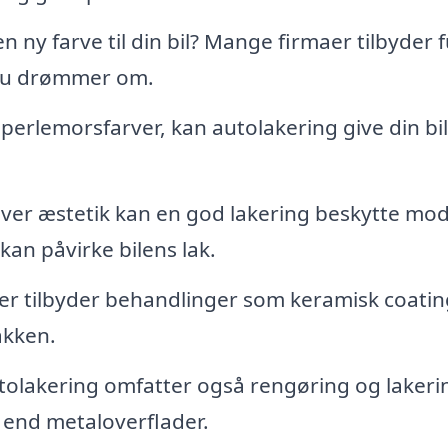
 ny farve til din bil? Mange firmaer tilbyder f
 du drømmer om.
l perlemorsfarver, kan autolakering give din bil
er æstetik kan en god lakering beskytte mo
 kan påvirke bilens lak.
r tilbyder behandlinger som keramisk coatin
akken.
olakering omfatter også rengøring og lakeri
e end metaloverflader.