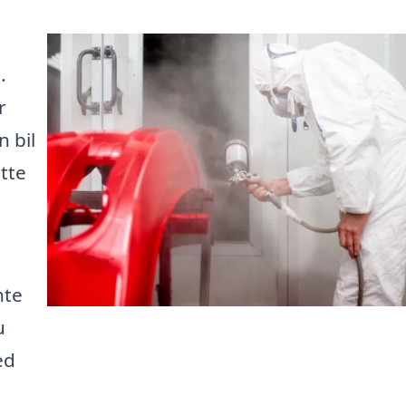
.
r
n bil
ette
nte
u
ed