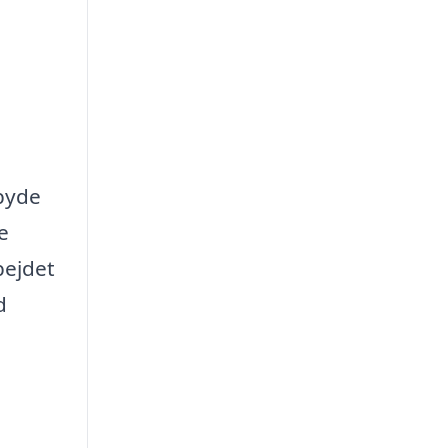
lbyde
e
bejdet
d