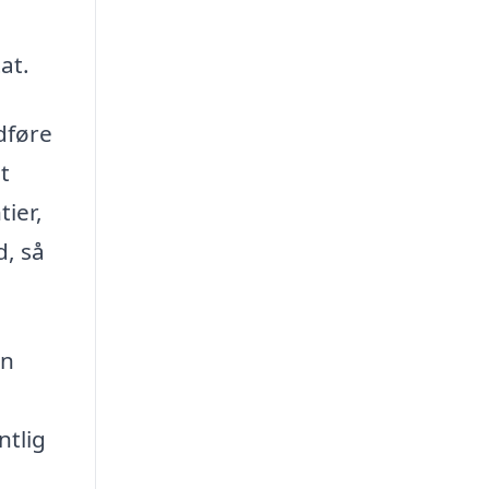
at.
udføre
t
tier,
d, så
un
ntlig