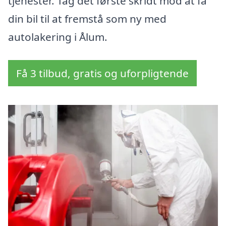
tjenester. Tag det første skridt mod at få
din bil til at fremstå som ny med
autolakering i Ålum.
Få 3 tilbud, gratis og uforpligtende