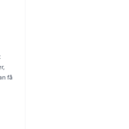
t
r,
an få