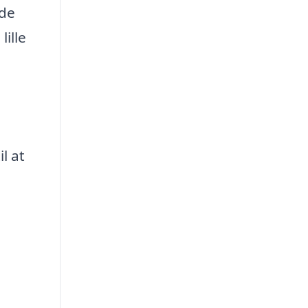
 de
lille
l at