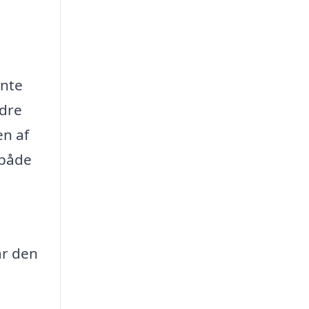
ente
edre
en af
 både
år den