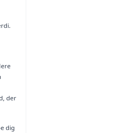
rdi.
lere
n
d, der
pe dig