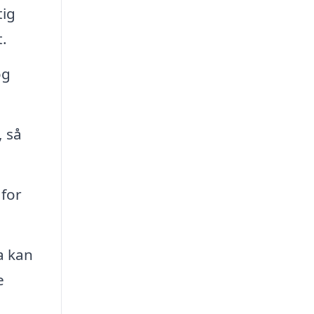
tig
.
og
, så
 for
a kan
e