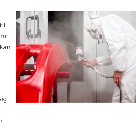
il
emt
 kan
sig
år