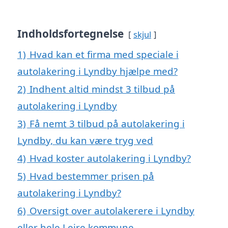
Indholdsfortegnelse
skjul
1)
Hvad kan et firma med speciale i
autolakering i Lyndby hjælpe med?
2)
Indhent altid mindst 3 tilbud på
autolakering i Lyndby
3)
Få nemt 3 tilbud på autolakering i
Lyndby, du kan være tryg ved
4)
Hvad koster autolakering i Lyndby?
5)
Hvad bestemmer prisen på
autolakering i Lyndby?
6)
Oversigt over autolakerere i Lyndby
eller hele Lejre kommune