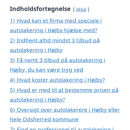
Indholdsfortegnelse
skjul
1)
Hvad kan et firma med speciale i
autolakering i Højby hjælpe med?
2)
Indhent altid mindst 3 tilbud på
autolakering i Højby
3)
Få nemt 3 tilbud på autolakering i
Højby, du kan være tryg ved
4)
Hvad koster autolakering i Højby?
5)
Hvad er med til at bestemme prisen på
autolakering i Højby?
6)
Oversigt over autolakerere i Højby eller
hele Odsherred kommune
7)
Find en professionel til autolakering i