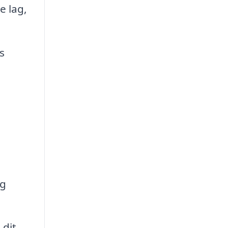
e lag,
s
og
 dit