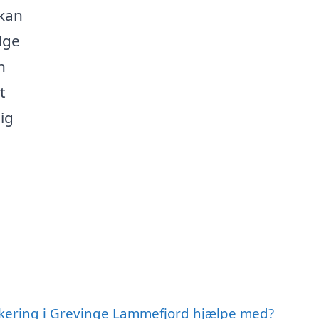
 kan
lge
n
t
dig
akering i Grevinge Lammefjord hjælpe med?