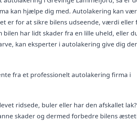
rma kan hjælpe dig med. Autolakering kan væ
 er for at sikre bilens udseende, værdi eller 
ilen har lidt skader fra en lille uheld, eller d
farve, kan eksperter i autolakering give dig de
nte fra et professionelt autolakering firma i
levet ridsede, buler eller har den afskallet lak?
anne skader og dermed forbedre bilens æstet