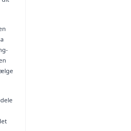
 en
ra
ng-
den
vælge
rdele
det