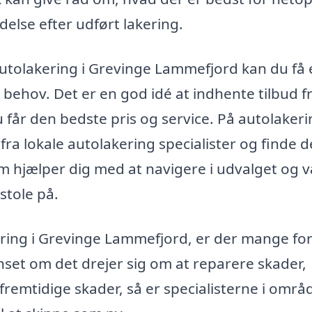
ldelse efter udført lakering.
autolakering i Grevinge Lammefjord kan du få
 behov. Det er en god idé at indhente tilbud f
 du får den bedste pris og service. På autolakeri
ra lokale autolakering specialister og finde 
form hjælper dig med at navigere i udvalget og 
stole på.
ing i Grevinge Lammefjord, er der mange fo
nset om det drejer sig om at reparere skader,
 fremtidige skader, så er specialisterne i områ