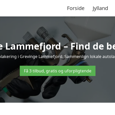
Forside
Jylland
e Lammefjord – Find de be
olakering i Grevinge Lammefjord. Sammenlign lokale autolake
Få 3 tilbud, gratis og uforpligtende