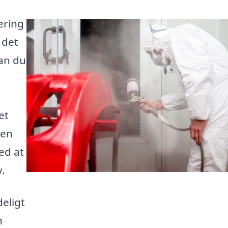
ering
 det
kan du
et
 en
ed at
v.
deligt
n