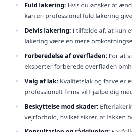
Fuld lakering:
Hvis du ønsker at ændre
kan en professionel fuld lakering give 
Delvis lakering:
I tilfælde af, at kun
lakering være en mere omkostningsef
Forberedelse af overfladen:
For at s
eksperter forberede overfladen omhyg
Valg af lak:
Kvalitetslak og farve er es
professionelt firma vil hjælpe dig med
Beskyttelse mod skader:
Efterlakeri
vejrforhold, hvilket sikrer, at lakken
Konsultation og rådgivning:
Fagfolk