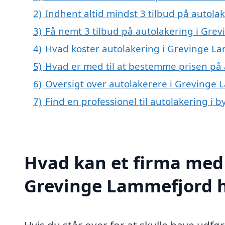
2)
Indhent altid mindst 3 tilbud på autol
3)
Få nemt 3 tilbud på autolakering i Gre
4)
Hvad koster autolakering i Grevinge L
5)
Hvad er med til at bestemme prisen på
6)
Oversigt over autolakerere i Grevinge
7)
Find en professionel til autolakering i
Hvad kan et firma med 
Grevinge Lammefjord 
Hvis du står over for at skulle have udfø