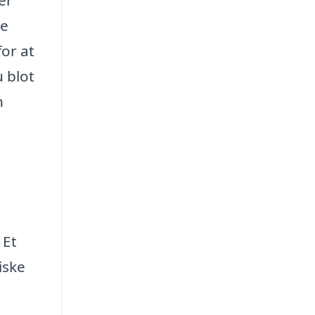
re
for at
u blot
n
 Et
iske