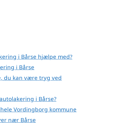
akering i Bårse hjælpe med?
ering i Bårse
e, du kan være tryg ved
autolakering i Bårse?
er hele Vordingborg kommune
byer nær Bårse