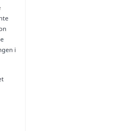
e
nte
ion
ne
ngen i
et