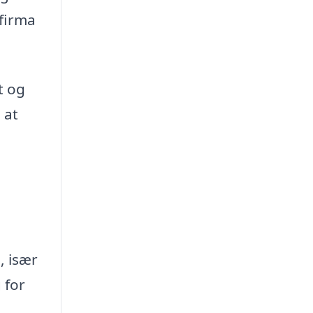
 firma
t og
 at
, især
 for