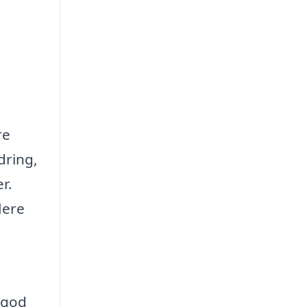
re
dring,
r.
lere
i god