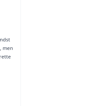
indst
s, men
rette