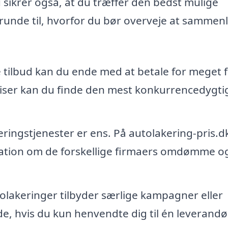
 sikrer også, at du træffer den bedst mulige
 grunde til, hvorfor du bør overveje at sammen
 tilbud kan du ende med at betale for meget 
iser kan du finde den mest konkurrencedygti
eringstjenester er ens. På autolakering-pris.d
mation om de forskellige firmaers omdømme o
lakeringer tilbyder særlige kampagner eller
, hvis du kun henvendte dig til én leverandø