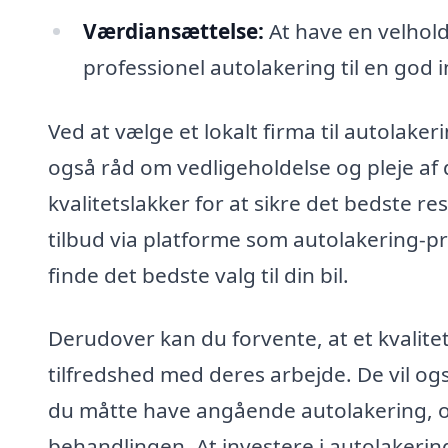
Værdiansættelse:
At have en velholdt
professionel autolakering til en god 
Ved at vælge et lokalt firma til autolake
også råd om vedligeholdelse og pleje af d
kvalitetslakker for at sikre det bedste res
tilbud via platforme som autolakering-pr
finde det bedste valg til din bil.
Derudover kan du forvente, at et kvalite
tilfredshed med deres arbejde. De vil ogs
du måtte have angående autolakering, og
behandlingen. At investere i autolakerin