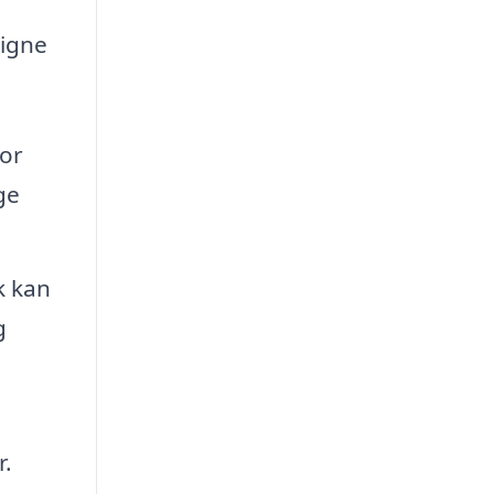
ligne
for
ge
k kan
g
r.