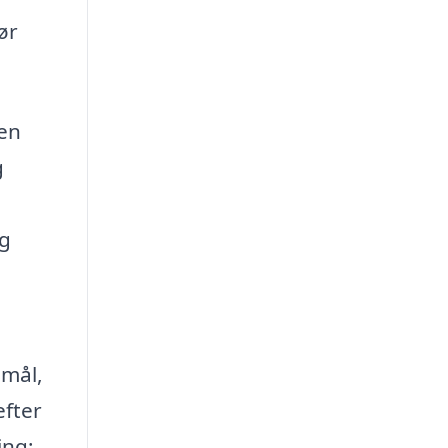
ør
men
g
og
smål,
efter
ing;