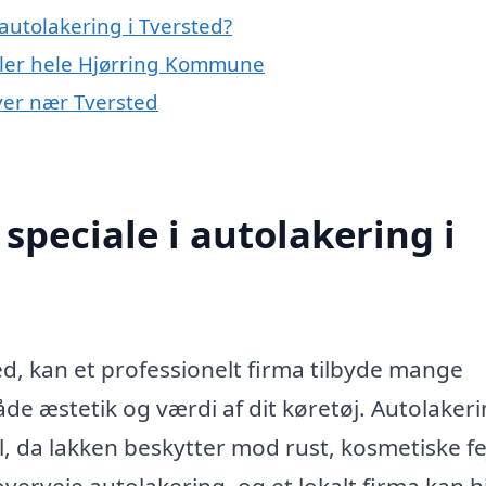
autolakering i Tversted?
eller hele Hjørring Kommune
byer nær Tversted
speciale i autolakering i
ed, kan et professionelt firma tilbyde mange
de æstetik og værdi af dit køretøj. Autolakeri
il, da lakken beskytter mod rust, kosmetiske fe
overveje autolakering, og et lokalt firma kan 