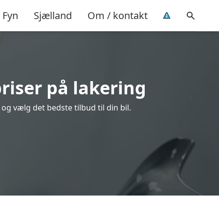
Fyn
Sjælland
Om / kontakt
riser på lakering
g vælg det bedste tilbud til din bil.