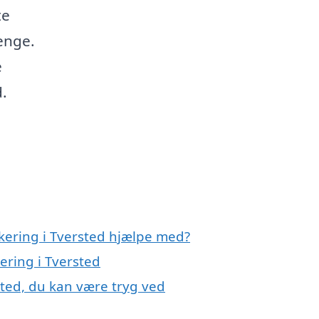
te
enge.
e
d.
akering i Tversted hjælpe med?
ering i Tversted
sted, du kan være tryg ved