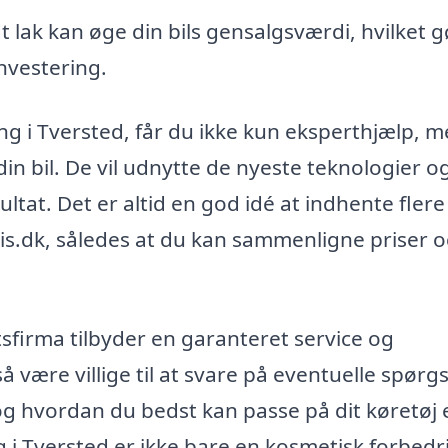
 lak kan øge din bils gensalgsværdi, hvilket g
investering.
ring i Tversted, får du ikke kun eksperthjælp, 
in bil. De vil udnytte de nyeste teknologier o
ultat. Det er altid en god idé at indhente flere
is.dk, således at du kan sammenligne priser 
tsfirma tilbyder en garanteret service og
å være villige til at svare på eventuelle spørg
 hvordan du bedst kan passe på dit køretøj 
g i Tversted er ikke bare en kosmetisk forbedr