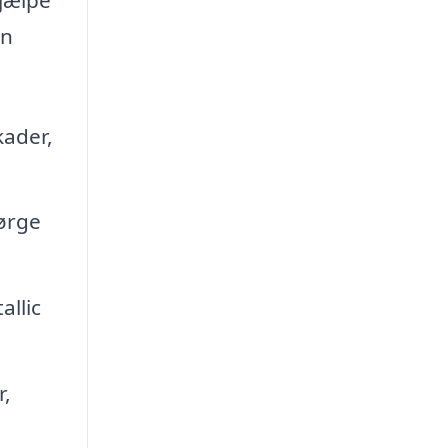
an
kader,
sørge
allic
r,