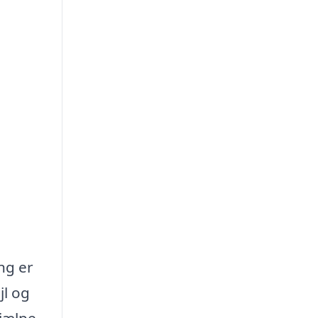
ng er
jl og
hjælpe