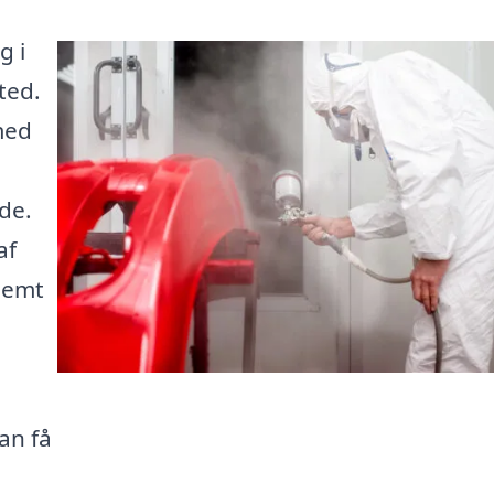
g i
ted.
med
de.
af
 nemt
an få