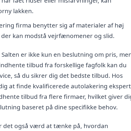
l har fået ridser eller misfarvninger, kan
orny lakken.
ring firma benytter sig af materialer af høj
h, der kan modstå vejrfænomener og slid.
 i Salten er ikke kun en beslutning om pris, me
indhente tilbud fra forskellige fagfolk kan du
e, så du sikrer dig det bedste tilbud. Hos
dig at finde kvalificerede autolakering ekspert
hente tilbud fra flere firmaer, hvilket giver di
lutning baseret på dine specifikke behov.
 er det også værd at tænke på, hvordan