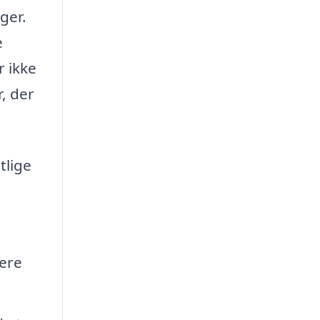
ger.
e
r ikke
, der
tlige
lere