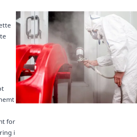
ette
ste
ot
 nemt
t for
ring i