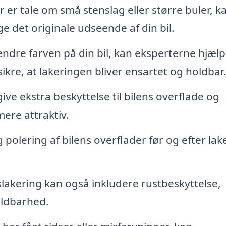
er tale om små stenslag eller større buler, k
 det originale udseende af din bil.
ndre farven på din bil, kan eksperterne hjæl
kre, at lakeringen bliver ensartet og holdbar
give ekstra beskyttelse til bilens overflade og
mere attraktiv.
polering af bilens overflader før og efter lak
slakering kan også inkludere rustbeskyttelse,
holdbarhed.