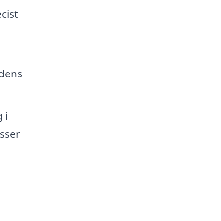
cist
 dens
 i
asser