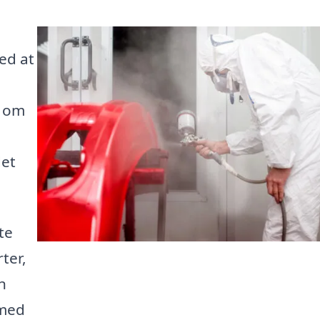
ed at
t om
det
te
ter,
n
 med