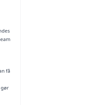
endes
steam
an få
 gør