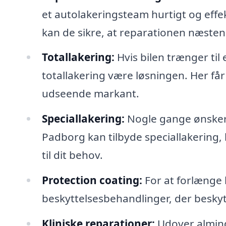
et autolakeringsteam hurtigt og effe
kan de sikre, at reparationen næsten 
Totallakering:
Hvis bilen trænger ti
totallakering være løsningen. Her får
udseende markant.
Speciallakering:
Nogle gange ønsker bi
Padborg kan tilbyde speciallakering, 
til dit behov.
Protection coating:
For at forlænge b
beskyttelsesbehandlinger, der beskytt
Kliniske reparationer:
Udover almind