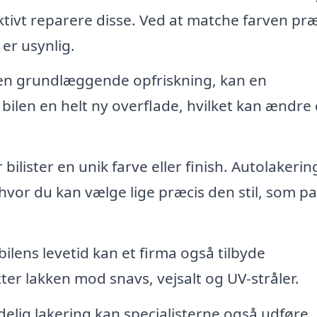
ktivt reparere disse. Ved at matche farven præ
er usynlig.
l en grundlæggende opfriskning, kan en
 bilen en helt ny overflade, hvilket kan ændre
lister en unik farve eller finish. Autolakering
hvor du kan vælge lige præcis den stil, som p
ilens levetid kan et firma også tilbyde
er lakken mod snavs, vejsalt og UV-stråler.
elig lakering kan specialisterne også udføre