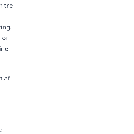
m tre
t
ring.
 for
ine
n af
e