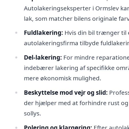
Autolakeringseksperter i Ormslev kan
lak, som matcher bilens originale far
Fuldlakering:
Hvis din bil trænger til
autolakeringsfirma tilbyde fuldlakerin
Del-lakering:
For mindre reparationer
indebærer lakering af specifikke omr
mere økonomisk mulighed.
Beskyttelse mod vejr og slid:
Profess
der hjælper med at forhindre rust og
sollys.
Polering og klargøring:
Efter autolak