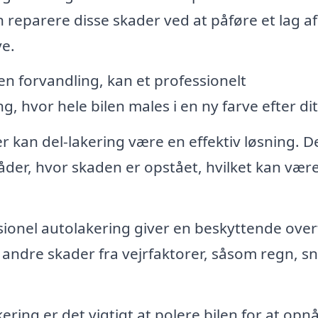
 reparere disse skader ved at påføre et lag af
ve.
 en forvandling, kan et professionelt
g, hvor hele bilen males i en ny farve efter dit
 kan del-lakering være en effektiv løsning. D
åder, hvor skaden er opstået, hvilket kan vær
ionel autolakering giver en beskyttende over
 andre skader fra vejrfaktorer, såsom regn, s
ering er det vigtigt at polere bilen for at opn