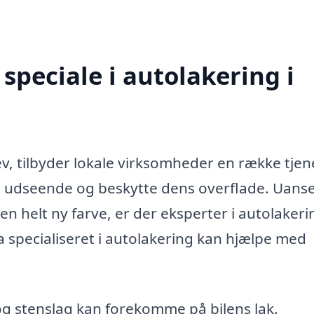
speciale i autolakering i
v, tilbyder lokale virksomheder en række tjen
s udseende og beskytte dens overflade. Uans
r en helt ny farve, er der eksperter i autolakeri
ma specialiseret i autolakering kan hjælpe med
og stenslag kan forekomme på bilens lak.