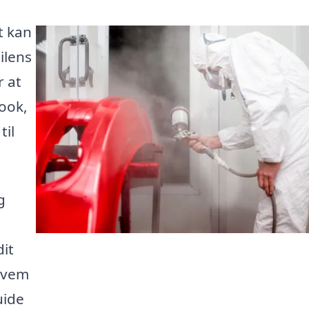
t kan
ilens
r at
look,
til
g
dit
kvem
uide