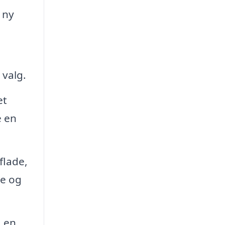
 ny
 valg.
et
e en
flade,
ne og
å en