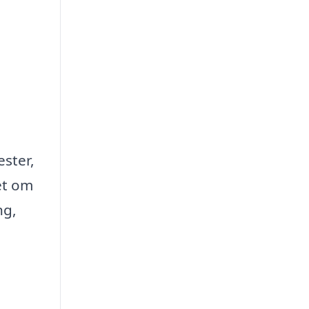
ester,
et om
ng,