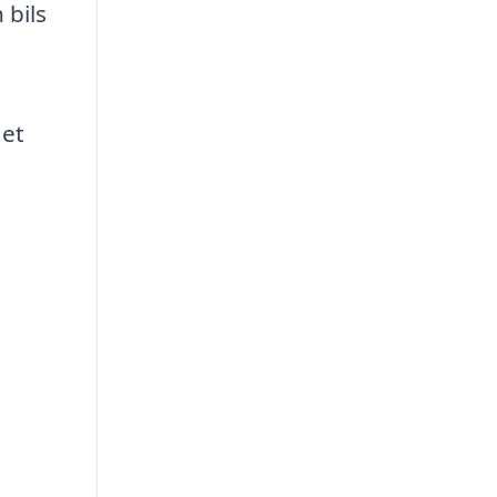
 bils
 et