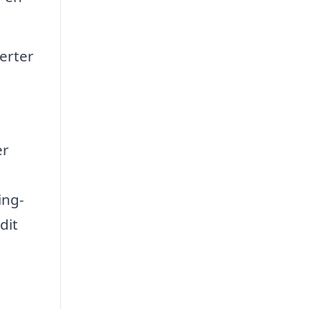
erter
er
ing-
dit