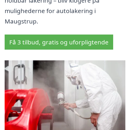
holdbar lakering – bliv klogere på
mulighederne for autolakering i
Maugstrup.
Få 3 tilbud, gratis og uforpligtende