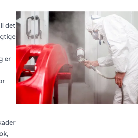
l det
ygtige
g er
or
kader
ook,