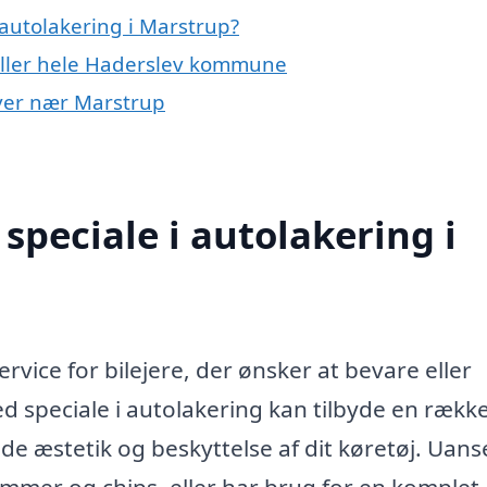
autolakering i Marstrup?
 eller hele Haderslev kommune
byer nær Marstrup
speciale i autolakering i
rvice for bilejere, der ønsker at bevare eller
d speciale i autolakering kan tilbyde en rækk
åde æstetik og beskyttelse af dit køretøj. Uan
ammer og chips, eller har brug for en komplet