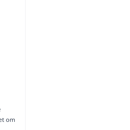
e
set om