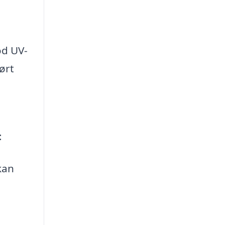
od UV-
ørt
:
kan