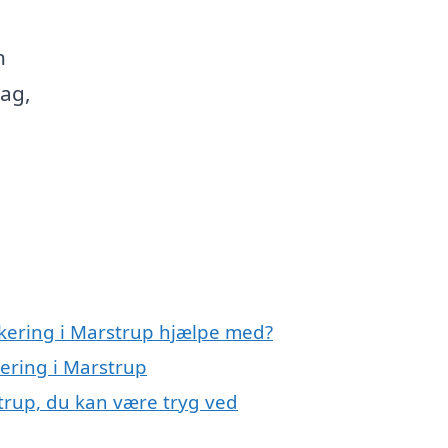
n
dag,
akering i Marstrup hjælpe med?
kering i Marstrup
trup, du kan være tryg ved