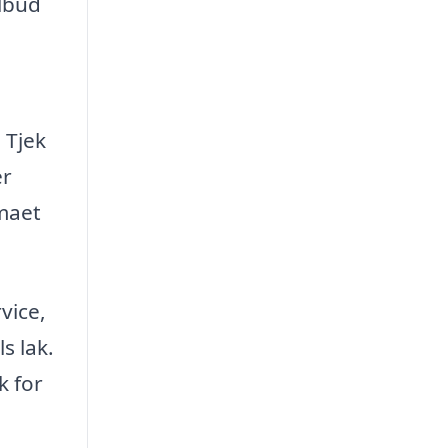
ilbud
 Tjek
er
rmaet
vice,
s lak.
k for