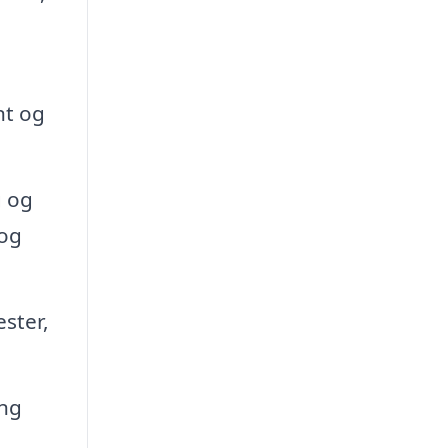
nt og
g og
 og
ster,
ing