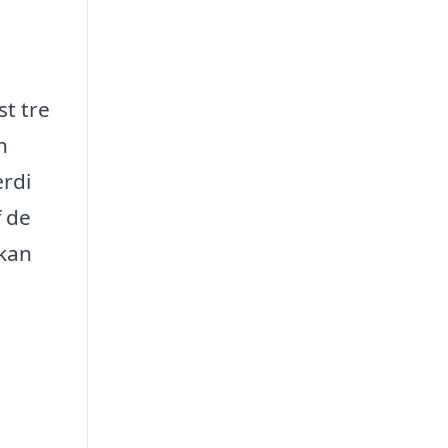
st tre
n
ærdi
f de
 kan