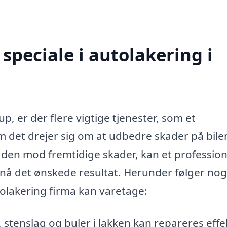
speciale i autolakering i
p, er der flere vigtige tjenester, som et
om det drejer sig om at udbedre skader på bile
tte den mod fremtidige skader, kan et profession
å det ønskede resultat. Herunder følger nog
olakering firma kan varetage:
 stenslag og buler i lakken kan repareres effek