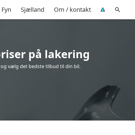
Fyn
Sjælland
Om / kontakt
riser på lakering
g vælg det bedste tilbud til din bil.