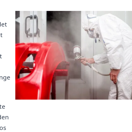
det
t
t
ange
te
 den
 os