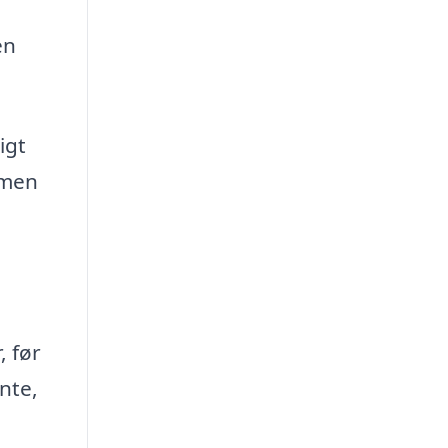
en
igt
, men
, før
nte,