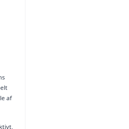
ns
elt
le af
tivt,