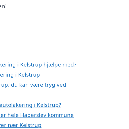
en!
kering i Kelstrup hjælpe med?
ering i Kelstrup
trup, du kan være tryg ved
autolakering i Kelstrup?
eller hele Haderslev kommune
byer nær Kelstrup