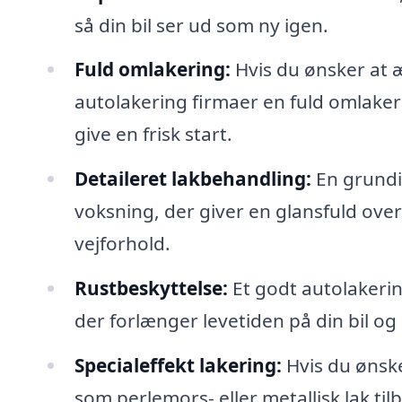
så din bil ser ud som ny igen.
Fuld omlakering:
Hvis du ønsker at æ
autolakering firmaer en fuld omlake
give en frisk start.
Detaileret lakbehandling:
En grundi
voksning, der giver en glansfuld ove
vejforhold.
Rustbeskyttelse:
Et godt autolakerin
der forlænger levetiden på din bil og
Specialeffekt lakering:
Hvis du ønske
som perlemors- eller metallisk lak til