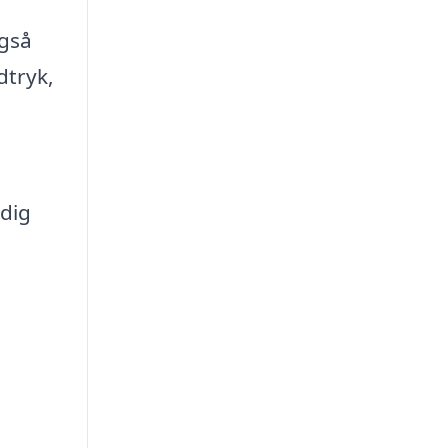
også
dtryk,
 dig