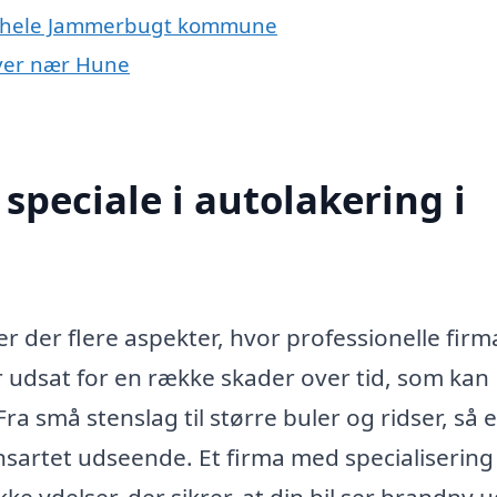
er hele Jammerbugt kommune
 byer nær Hune
speciale i autolakering i
r der flere aspekter, hvor professionelle firm
er udsat for en række skader over tid, som kan
 små stenslag til større buler og ridser, så e
ensartet udseende. Et firma med specialisering
ke ydelser, der sikrer, at din bil ser brandny 