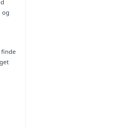
od
d og
 finde
dget