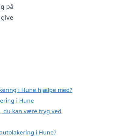
ig på
 give
akering i Hune hjælpe med?
kering i Hune
e, du kan være tryg ved
autolakering i Hune?