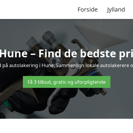
Forside
Jylland
Hune – Find de bedste pr
d på autolakering i Hune. Sammenlign lokale autolakerere og 
Få 3 tilbud, gratis og uforpligtende