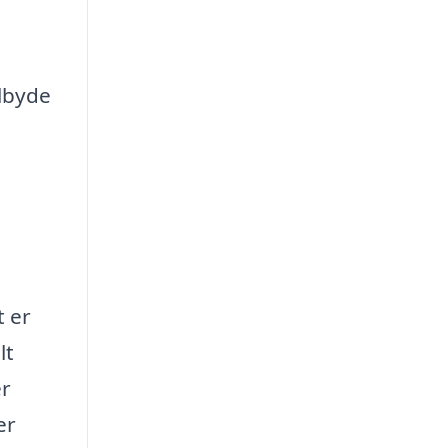
ilbyde
t er
lt
er
er