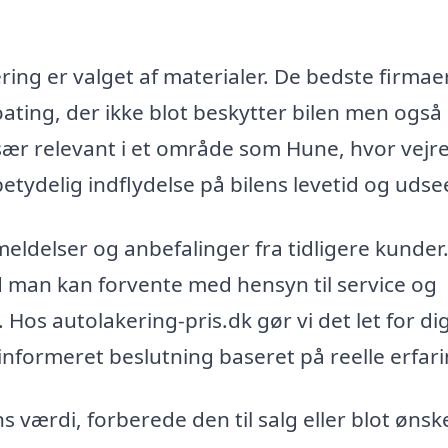
ring er valget af materialer. De bedste firmae
ating, der ikke blot beskytter bilen men også 
især relevant i et område som Hune, hvor vejr
betydelig indflydelse på bilens levetid og uds
ldelser og anbefalinger fra tidligere kunder
d man kan forvente med hensyn til service og
. Hos autolakering-pris.dk gør vi det let for di
informeret beslutning baseret på reelle erfari
 værdi, forberede den til salg eller blot ønsk