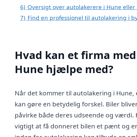
6)
Oversigt over autolakerere i Hune ell
7)
Find en professionel til autolakering i
Hvad kan et firma med 
Hune hjælpe med?
Når det kommer til autolakering i Hune, e
kan gøre en betydelig forskel. Biler bliv
påvirke både deres udseende og værdi. Fra
vigtigt at få donneret bilen et pænt og 
inden for autolakering kan tilbyde en ræk