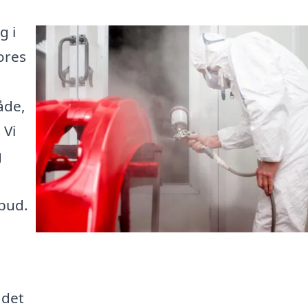
g i
ores
åde,
 Vi
g
lbud.
 det