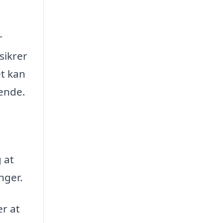
r
sikrer
et kan
eende.
.
g at
nger.
er at