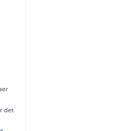
aer
r det
ud