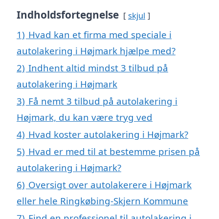
Indholdsfortegnelse
skjul
1)
Hvad kan et firma med speciale i
autolakering i Højmark hjælpe med?
2)
Indhent altid mindst 3 tilbud på
autolakering i Højmark
3)
Få nemt 3 tilbud på autolakering i
Højmark, du kan være tryg ved
4)
Hvad koster autolakering i Højmark?
5)
Hvad er med til at bestemme prisen på
autolakering i Højmark?
6)
Oversigt over autolakerere i Højmark
eller hele Ringkøbing-Skjern Kommune
7)
Find en professionel til autolakering i