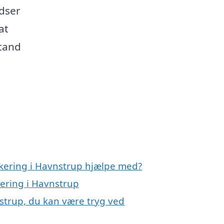
idser
at
stand
akering i Havnstrup hjælpe med?
kering i Havnstrup
nstrup, du kan være tryg ved