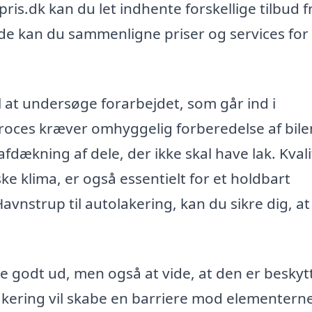
s.dk kan du let indhente forskellige tilbud f
e kan du sammenligne priser og services for 
il at undersøge forarbejdet, som går ind i
proces kræver omhyggelig forberedelse af bile
afdækning af dele, der ikke skal have lak. Kvali
ke klima, er også essentielt for et holdbart
Havnstrup til autolakering, kan du sikre dig, at
at se godt ud, men også at vide, at den er beskyt
akering vil skabe en barriere mod elementern