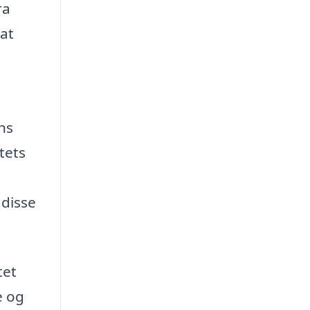
ra
at
ns
tets
 disse
tet
e og