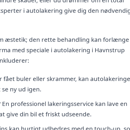
eksperter i autolakering give dig den nødvendi
om æstetik; den rette behandling kan forlænge
firma med speciale i autolakering i Havnstrup
inkluderer:
ar fået buler eller skrammer, kan autolakering
t se ny ud igen.
En professionel lakeringsservice kan lave en
t give din bil et friskt udseende.
ips kan hurtigt udbedres med en touch-up, s