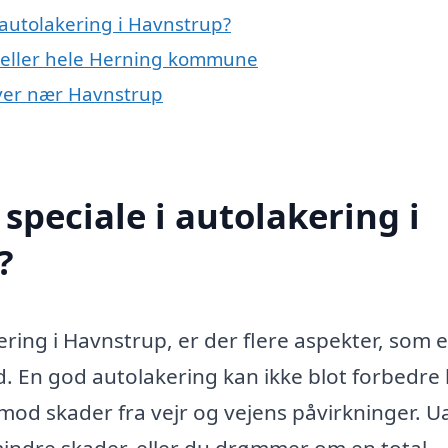
autolakering i Havnstrup?
p eller hele Herning kommune
 byer nær Havnstrup
speciale i autolakering i
?
ring i Havnstrup, er der flere aspekter, som e
d. En god autolakering kan ikke blot forbedre 
od skader fra vejr og vejens påvirkninger. U
mindre skader, eller du drømmer om en total