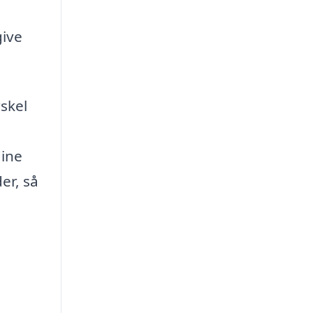
give
skel
dine
er, så