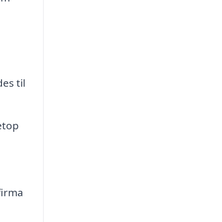
es til
etop
e
firma