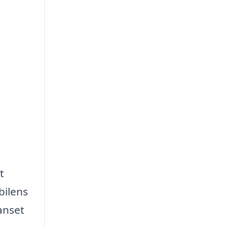
t
bilens
anset