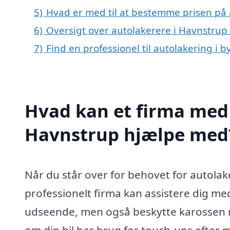
5)
Hvad er med til at bestemme prisen på 
6)
Oversigt over autolakerere i Havnstru
7)
Find en professionel til autolakering i
Hvad kan et firma med 
Havnstrup hjælpe med
Når du står over for behovet for autolake
professionelt firma kan assistere dig me
udseende, men også beskytte karossen m
om din bil har brug for touch-ups efter 