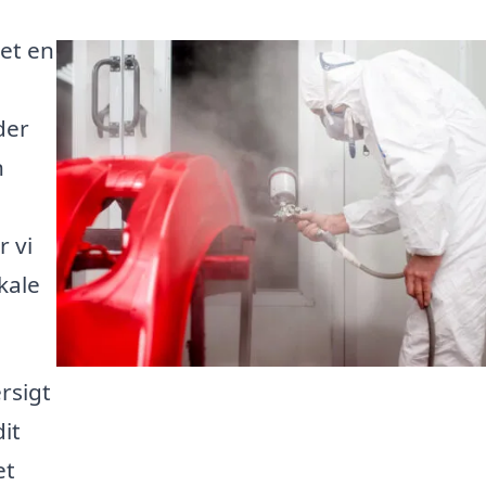
ået en
der
n
 vi
kale
rsigt
it
et