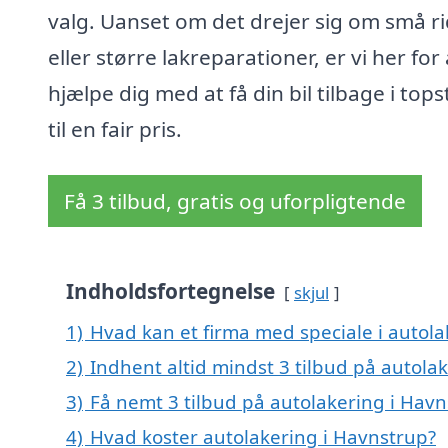
valg. Uanset om det drejer sig om små r
eller større lakreparationer, er vi her for 
hjælpe dig med at få din bil tilbage i top
til en fair pris.
Få 3 tilbud, gratis og uforpligtende
Indholdsfortegnelse
skjul
1)
Hvad kan et firma med speciale i autol
2)
Indhent altid mindst 3 tilbud på autola
3)
Få nemt 3 tilbud på autolakering i Hav
4)
Hvad koster autolakering i Havnstrup?