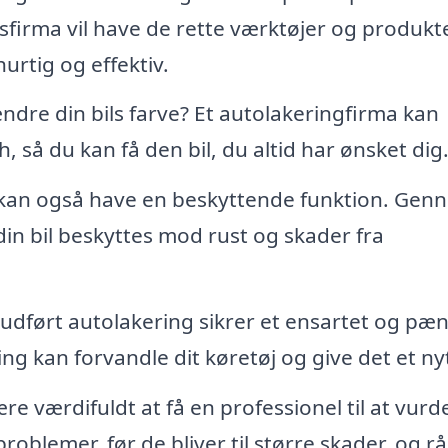
sfirma vil have de rette værktøjer og produkter
hurtig og effektiv.
re din bils farve? Et autolakeringfirma kan
sh, så du kan få den bil, du altid har ønsket dig
kan også have en beskyttende funktion. Gen
in bil beskyttes mod rust og skader fra
udført autolakering sikrer et ensartet og pæn
g kan forvandle dit køretøj og give det et nyt 
e værdifuldt at få en professionel til at vurd
problemer, før de bliver til større skader, og r