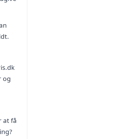
kan
dt.
is.dk
r og
 at få
ing?