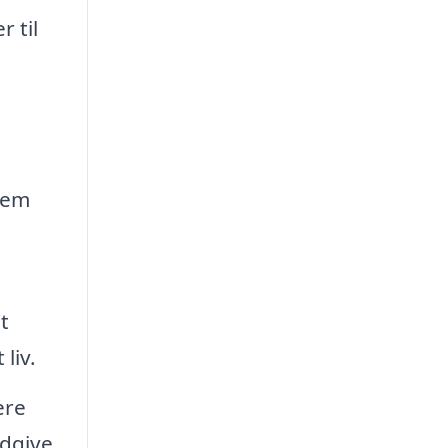
 til
.
nem
t
liv.
ere
ådgive