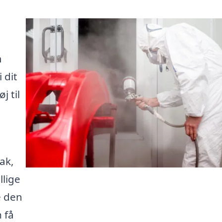
m
 dit
j til
lak,
llige
e den
 få