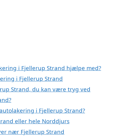
kering i Fjellerup Strand hjælpe med?
ering i Fjellerup Strand
lerup Strand, du kan være tryg ved
rand?
utolakering i Fjellerup Strand?
trand eller hele Norddjurs
byer nær Fjellerup Strand