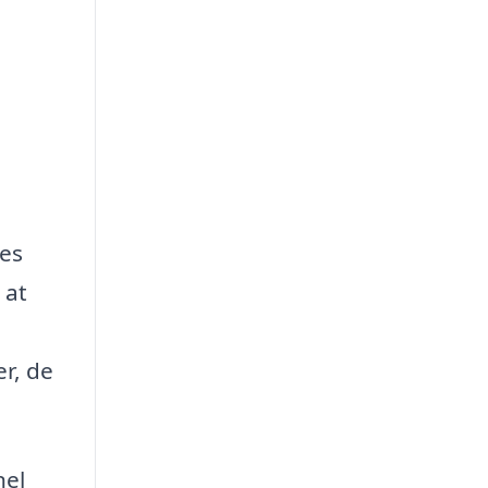
res
 at
r, de
nel