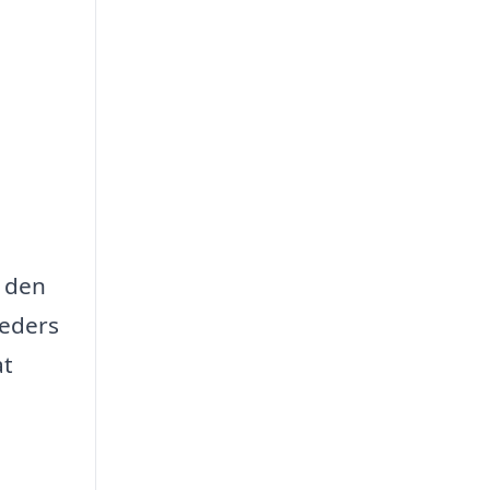
e den
heders
at