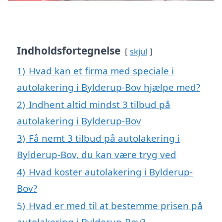
Indholdsfortegnelse
skjul
1)
Hvad kan et firma med speciale i
autolakering i Bylderup-Bov hjælpe med?
2)
Indhent altid mindst 3 tilbud på
autolakering i Bylderup-Bov
3)
Få nemt 3 tilbud på autolakering i
Bylderup-Bov, du kan være tryg ved
4)
Hvad koster autolakering i Bylderup-
Bov?
5)
Hvad er med til at bestemme prisen på
autolakering i Bylderup-Bov?